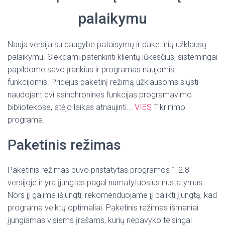
palaikymu
Nauja versija su daugybe pataisymų ir paketinių užklausų
palaikymu.
Siekdami patenkinti klientų lūkesčius, sistemingai
papildome savo įrankius ir programas naujomis
funkcijomis. Pridėjus paketinį režimą užklausoms siųsti
naudojant dvi asinchronines funkcijas programavimo
bibliotekose, atėjo laikas atnaujinti...
VIES
Tikrinimo
programa.
Paketinis režimas
Paketinis režimas buvo pristatytas programos 1.2.8
versijoje ir yra įjungtas pagal numatytuosius nustatymus.
Nors jį galima išjungti, rekomenduojame jį palikti įjungtą, kad
programa veiktų optimaliai.
Paketinis režimas išmaniai
įjungiamas visiems įrašams, kurių nepavyko teisingai