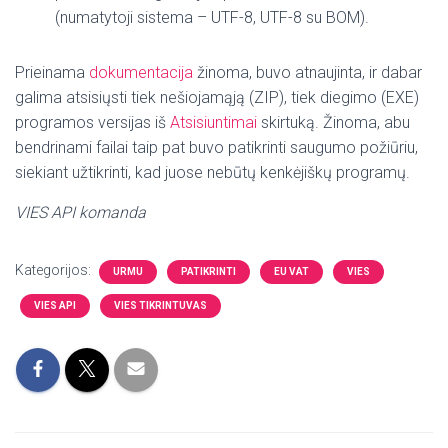
(numatytoji sistema – UTF-8, UTF-8 su BOM).
Prieinama
dokumentacija
žinoma, buvo atnaujinta, ir dabar
galima atsisiųsti tiek nešiojamąją (ZIP), tiek diegimo (EXE)
programos versijas iš
Atsisiuntimai
skirtuką.
Žinoma, abu
bendrinami failai taip pat buvo patikrinti saugumo požiūriu,
siekiant užtikrinti, kad juose nebūtų kenkėjiškų programų.
VIES API komanda
Kategorijos:
URMU
PATIKRINTI
EU VAT
VIES
VIES API
VIES TIKRINTUVAS