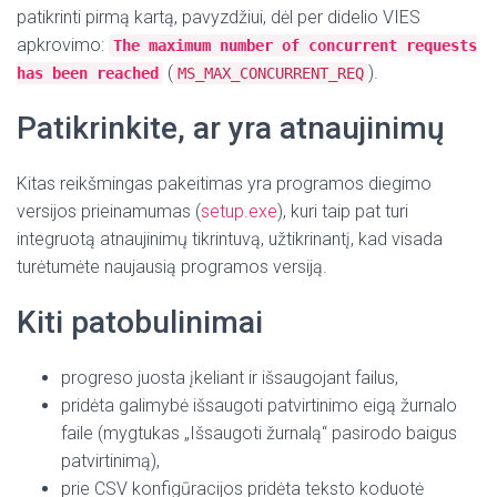
patikrinti pirmą kartą, pavyzdžiui, dėl per didelio VIES
apkrovimo:
The maximum number of concurrent requests
(
)
.
has been reached
MS_MAX_CONCURRENT_REQ
Patikrinkite, ar yra atnaujinimų
Kitas reikšmingas pakeitimas yra programos diegimo
versijos prieinamumas (
setup.exe
), kuri taip pat turi
integruotą atnaujinimų tikrintuvą, užtikrinantį, kad visada
turėtumėte naujausią programos versiją.
Kiti patobulinimai
progreso juosta įkeliant ir išsaugojant failus,
pridėta galimybė išsaugoti patvirtinimo eigą žurnalo
faile (mygtukas „Išsaugoti žurnalą“ pasirodo baigus
patvirtinimą),
prie CSV konfigūracijos pridėta teksto koduotė