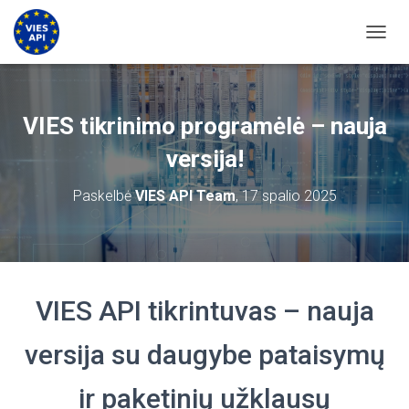
PERJU
VIES tikrinimo programėlė – nauja
versija!
Paskelbė
VIES API Team
,
17 spalio 2025
VIES API tikrintuvas – nauja
versija su daugybe pataisymų
ir paketinių užklausų