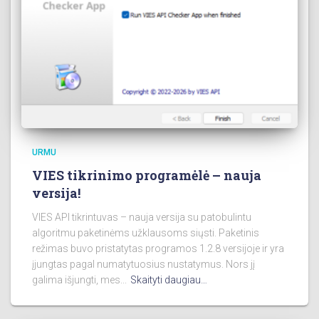
URMU
VIES tikrinimo programėlė – nauja
versija!
VIES API tikrintuvas – nauja versija su patobulintu
algoritmu paketinėms užklausoms siųsti. Paketinis
režimas buvo pristatytas programos 1.2.8 versijoje ir yra
įjungtas pagal numatytuosius nustatymus. Nors jį
galima išjungti, mes...
Skaityti daugiau…