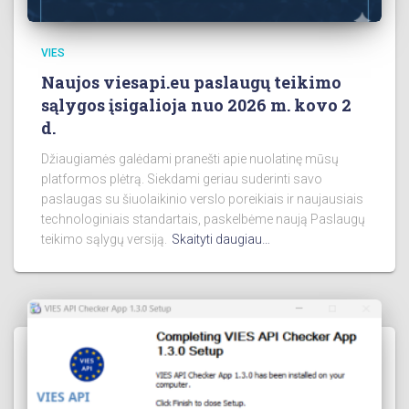
VIES
Naujos viesapi.eu paslaugų teikimo
sąlygos įsigalioja nuo 2026 m. kovo 2
d.
Džiaugiamės galėdami pranešti apie nuolatinę mūsų
platformos plėtrą. Siekdami geriau suderinti savo
paslaugas su šiuolaikinio verslo poreikiais ir naujausiais
technologiniais standartais, paskelbėme naują Paslaugų
teikimo sąlygų versiją.
Skaityti daugiau…