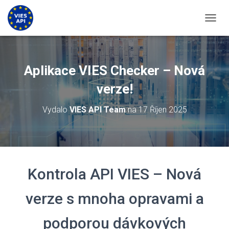
PŘEPN
Aplikace VIES Checker – Nová
verze!
Vydalo
VIES API Team
na
17 Říjen 2025
Kontrola API VIES – Nová
verze s mnoha opravami a
podporou dávkových