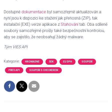
Dostupné
dokumentace
byl samozřejmě aktualizován a
nyní jsou k dispozici ke stažení jak přenosná (ZIP), tak
instalační (EXE) verze aplikace z
Stahování
tab.
Oba sdílené
soubory samozřejmě prošly také bezpečnostní kontrolou,
aby se zajistilo, že neobsahují žádný malware.
Tým VIES API
Kategorie:
HROMADNĚ
ŠEK
EU DPH
SOUPEŘÍ
PŘES API
SOUPEŘÍ S CHECKEREM