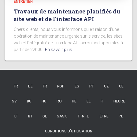
ENTRETIEN
Travaux de maintenance planifiés du
site web et de l'interface API
Chers clients, nous vous informons qu'en raison d'une
opération de maintenance urgente sur le service, les sites
web et l'intégralité de l'interface API seront indisponibles à
partir de 22h00.
En savoir plus…
FR
DE
FR
NSP
ES
PT
CZ
CE
SV
BG
HU
RO
HE
EL
FI
HEURE
LT
BT
SL
SASK.
T.-N.-L.
ÊTRE
PL
CONDITIONS D'UTILISATION