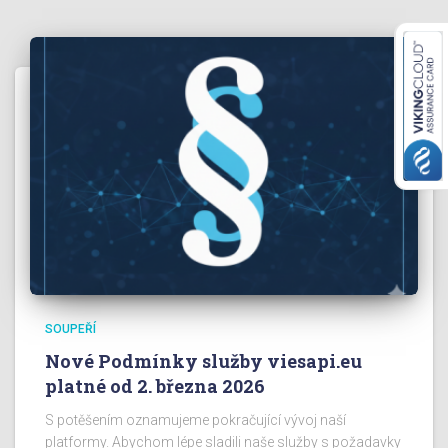
SOUPEŘÍ
Nové Podmínky služby viesapi.eu
platné od 2. března 2026
S potěšením oznamujeme pokračující vývoj naší
platformy. Abychom lépe sladili naše služby s požadavky