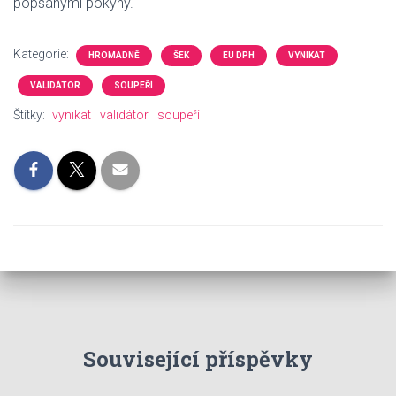
popsanými pokyny.
Kategorie:
HROMADNĚ
ŠEK
EU DPH
VYNIKAT
VALIDÁTOR
SOUPEŘÍ
Štítky:
vynikat
validátor
soupeří
Související příspěvky