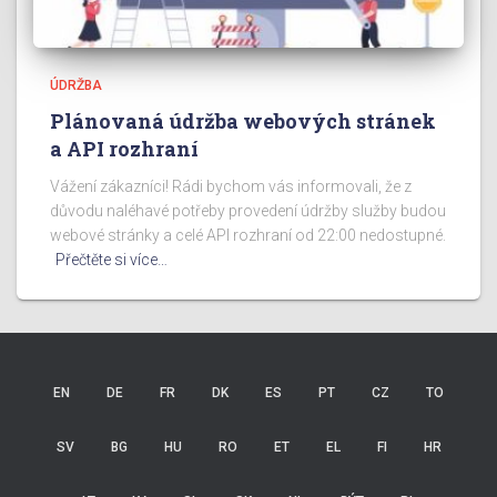
ÚDRŽBA
Plánovaná údržba webových stránek
a API rozhraní
Vážení zákazníci! Rádi bychom vás informovali, že z
důvodu naléhavé potřeby provedení údržby služby budou
webové stránky a celé API rozhraní od 22:00 nedostupné.
Přečtěte si více…
EN
DE
FR
DK
ES
PT
CZ
TO
SV
BG
HU
RO
ET
EL
FI
HR