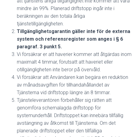
att tjänstens årliga tillgänglighet inte kommer att vara
mindre än 99%. Planerad driftstopp ingår inte i
beräkningen av den totala årliga
tjänstetillgängligheten.
Tillgänglighetsgarantin gäller inte för de externa
system och referensregister som anges i § 6
paragraf.
3 punkt 5.
Vi försäkrar er att haverier kommer att åtgärdas inom
maximalt 4 timmar, förutsatt att haveriet eller
otillgängligheten inte beror på övervåld.
Vi försäkrar att Användaren kan begära en reduktion
av månadsavgiften för tillhandahållandet av
Tjänsterna vid driftstopp längre än 8 timmar.
Tjänsteleverantören förbehåller sig rätten att
genomföra schemalagda driftstopp för
systemunderhåll. Driftstoppet kan innebära tillfällig
avstängning av åtkomst till Tjänsterna. Om det
planerade driftstoppet eller den tillfälliga