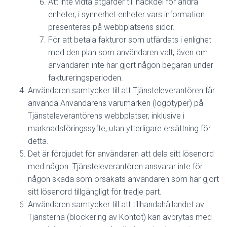
Att inte vidta åtgärder till nackdel för andra
enheter, i synnerhet enheter vars information
presenteras på webbplatsens sidor.
För att betala fakturor som utfärdats i enlighet
med den plan som användaren valt, även om
användaren inte har gjort någon begäran under
faktureringsperioden.
Användaren samtycker till att Tjänsteleverantören får
använda Användarens varumärken (logotyper) på
Tjänsteleverantörens webbplatser, inklusive i
marknadsföringssyfte, utan ytterligare ersättning för
detta.
Det är förbjudet för användaren att dela sitt lösenord
med någon. Tjänsteleverantören ansvarar inte för
någon skada som orsakats användaren som har gjort
sitt lösenord tillgängligt för tredje part.
Användaren samtycker till att tillhandahållandet av
Tjänsterna (blockering av Kontot) kan avbrytas med