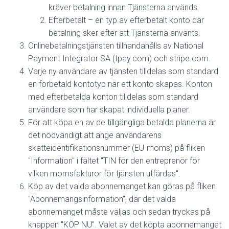
kräver betalning innan Tjänsterna används.
Efterbetalt – en typ av efterbetalt konto där
betalning sker efter att Tjänsterna använts.
Onlinebetalningstjänsten tillhandahålls av National
Payment Integrator SA (tpay.com) och stripe.com.
Varje ny användare av tjänsten tilldelas som standard
en förbetald kontotyp när ett konto skapas. Konton
med efterbetalda konton tilldelas som standard
användare som har skapat individuella planer.
För att köpa en av de tillgängliga betalda planerna är
det nödvändigt att ange användarens
skatteidentifikationsnummer (EU-moms) på fliken
"Information" i fältet "TIN för den entreprenör för
vilken momsfakturor för tjänsten utfärdas".
Köp av det valda abonnemanget kan göras på fliken
"Abonnemangsinformation", där det valda
abonnemanget måste väljas och sedan tryckas på
knappen "KÖP NU". Valet av det köpta abonnemanget