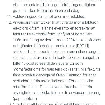
eftersom antalet tillgängliga förfrågningar enligt en
given plan kan förbrukas på en enda dag.
Faktureringsdokumentet är en momsfaktura.
Användaren samtycker till att utfärda momsfakturor i
elektronisk form. Tjänsteleverantören försäkrar att
fakturan i elektronisk form uppfyller villkoren i art.
106n. ust. 1 Lag av den 11 mars 2004 r. skatt på varor
och tjänster. Utfärdade momsfakturor (PDF-fil)
skickas till den e-postadress som användaren angett
vid skapandet av användarkontot eller som angetts i
fältet "E-postadress till den leverantör som
momsfakturorna för tjänsten skickas till". Alla fakturor
finns också tillgängliga på fliken "Fakturor" för egen
nedladdning från användarkontot. För att undvika
missförstånd är Tjänsteleverantören befriad från
skyldigheten att skicka fakturor till användaren i vanlig
(pappers)form.
Om du har ett konto med efterbetalt belopp kan du