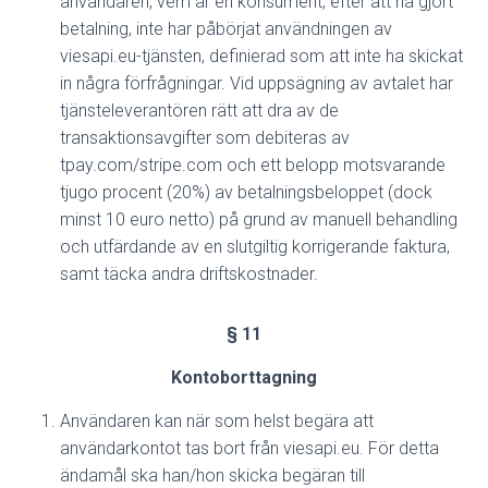
användaren,
vem är en konsument,
efter att ha gjort
betalning, inte har påbörjat användningen av
viesapi.eu-tjänsten, definierad som att inte ha skickat
in några förfrågningar. Vid uppsägning av avtalet har
tjänsteleverantören rätt att dra av de
transaktionsavgifter som debiteras av
tpay.com/stripe.com
och ett belopp motsvarande
tjugo procent (20%) av betalningsbeloppet (dock
minst 10 euro netto) på grund av manuell behandling
och utfärdande av en slutgiltig korrigerande faktura
,
samt täcka andra driftskostnader.
§ 11
Kontoborttagning
Användaren kan när som helst begära att
användarkontot tas bort från viesapi.eu. För detta
ändamål ska han/hon skicka begäran till