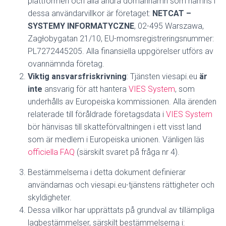
plattformen och alla andra domännamn som nämns i
dessa användarvillkor är företaget:
NETCAT –
SYSTEMY INFORMATYCZNE
, 02-495 Warszawa,
Zagłobygatan 21/10, EU-momsregistreringsnummer:
PL7272445205. Alla finansiella uppgörelser utförs av
ovannämnda företag.
Viktig ansvarsfriskrivning
:
Tjänsten viesapi.eu
är
inte
ansvarig för att hantera
VIES System
, som
underhålls av Europeiska kommissionen.
Alla ärenden
relaterade till föråldrade företagsdata i
VIES System
bör hänvisas till skatteförvaltningen i ett visst land
som är medlem i Europeiska unionen.
Vänligen läs
officiella FAQ
(särskilt svaret på fråga nr 4).
Bestämmelserna i detta dokument definierar
användarnas och viesapi.eu-tjänstens rättigheter och
skyldigheter.
Dessa villkor har upprättats på grundval av tillämpliga
lagbestämmelser, särskilt bestämmelserna i: