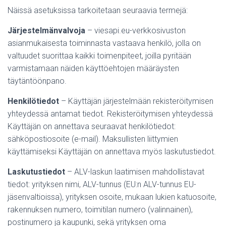
Näissä asetuksissa tarkoitetaan seuraavia termejä:
Järjestelmänvalvoja
– viesapi.eu-verkkosivuston
asianmukaisesta toiminnasta vastaava henkilö, jolla on
valtuudet suorittaa kaikki toimenpiteet, joilla pyritään
varmistamaan näiden käyttöehtojen määräysten
täytäntöönpano.
Henkilötiedot
– Käyttäjän järjestelmään rekisteröitymisen
yhteydessä antamat tiedot. Rekisteröitymisen yhteydessä
Käyttäjän on annettava seuraavat henkilötiedot:
sähköpostiosoite (e-mail). Maksullisten liittymien
käyttämiseksi Käyttäjän on annettava myös laskutustiedot.
Laskutustiedot
– ALV-laskun laatimisen mahdollistavat
tiedot: yrityksen nimi, ALV-tunnus (EU:n ALV-tunnus EU-
jäsenvaltioissa), yrityksen osoite, mukaan lukien katuosoite,
rakennuksen numero, toimitilan numero (valinnainen),
postinumero ja kaupunki, sekä yrityksen oma