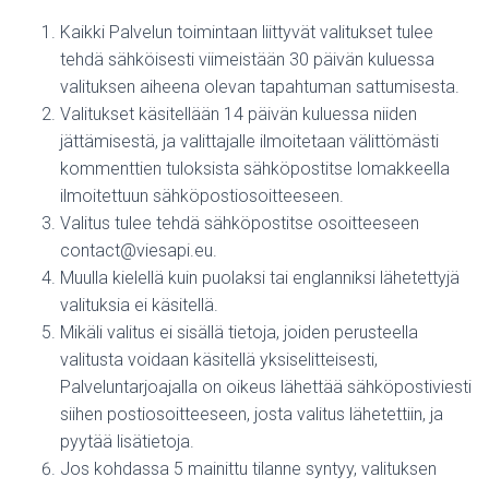
Kaikki Palvelun toimintaan liittyvät valitukset tulee
tehdä sähköisesti viimeistään 30 päivän kuluessa
valituksen aiheena olevan tapahtuman sattumisesta.
Valitukset käsitellään 14 päivän kuluessa niiden
jättämisestä, ja valittajalle ilmoitetaan välittömästi
kommenttien tuloksista sähköpostitse lomakkeella
ilmoitettuun sähköpostiosoitteeseen.
Valitus tulee tehdä sähköpostitse osoitteeseen
contact@viesapi.eu.
Muulla kielellä kuin puolaksi tai englanniksi lähetettyjä
valituksia ei käsitellä.
Mikäli valitus ei sisällä tietoja, joiden perusteella
valitusta voidaan käsitellä yksiselitteisesti,
Palveluntarjoajalla on oikeus lähettää sähköpostiviesti
siihen postiosoitteeseen, josta valitus lähetettiin, ja
pyytää lisätietoja.
Jos kohdassa 5 mainittu tilanne syntyy, valituksen