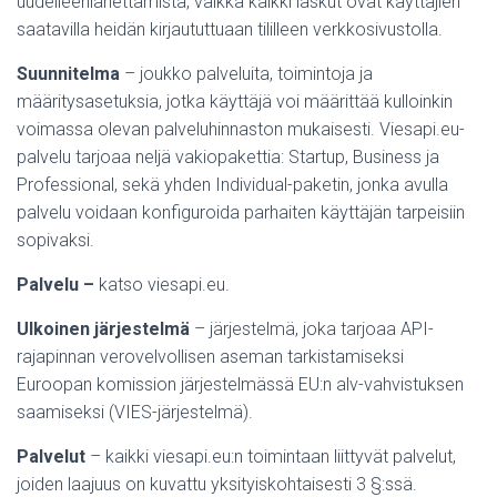
uudelleenlähettämistä, vaikka kaikki laskut ovat käyttäjien
saatavilla heidän kirjaututtuaan tililleen verkkosivustolla.
Suunnitelma
– joukko palveluita, toimintoja ja
määritysasetuksia, jotka käyttäjä voi määrittää kulloinkin
voimassa olevan palveluhinnaston mukaisesti. Viesapi.eu-
palvelu tarjoaa neljä vakiopakettia: Startup, Business ja
Professional, sekä yhden Individual-paketin, jonka avulla
palvelu voidaan konfiguroida parhaiten käyttäjän tarpeisiin
sopivaksi.
Palvelu –
katso viesapi.eu.
Ulkoinen järjestelmä
– järjestelmä, joka tarjoaa API-
rajapinnan verovelvollisen aseman tarkistamiseksi
Euroopan komission järjestelmässä EU:n alv-vahvistuksen
saamiseksi (VIES-järjestelmä).
Palvelut
– kaikki viesapi.eu:n toimintaan liittyvät palvelut,
joiden laajuus on kuvattu yksityiskohtaisesti 3 §:ssä.