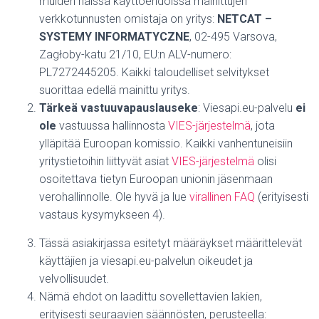
muiden näissä käyttöehdoissa mainittujen
verkkotunnusten omistaja on yritys:
NETCAT –
SYSTEMY INFORMATYCZNE
, 02-495 Varsova,
Zagłoby-katu 21/10, EU:n ALV-numero:
PL7272445205. Kaikki taloudelliset selvitykset
suorittaa edellä mainittu yritys.
Tärkeä vastuuvapauslauseke
:
Viesapi.eu-palvelu
ei
ole
vastuussa hallinnosta
VIES-järjestelmä
, jota
ylläpitää Euroopan komissio.
Kaikki vanhentuneisiin
yritystietoihin liittyvät asiat
VIES-järjestelmä
olisi
osoitettava tietyn Euroopan unionin jäsenmaan
verohallinnolle.
Ole hyvä ja lue
virallinen FAQ
(erityisesti
vastaus kysymykseen 4).
Tässä asiakirjassa esitetyt määräykset määrittelevät
käyttäjien ja viesapi.eu-palvelun oikeudet ja
velvollisuudet.
Nämä ehdot on laadittu sovellettavien lakien,
erityisesti seuraavien säännösten, perusteella: