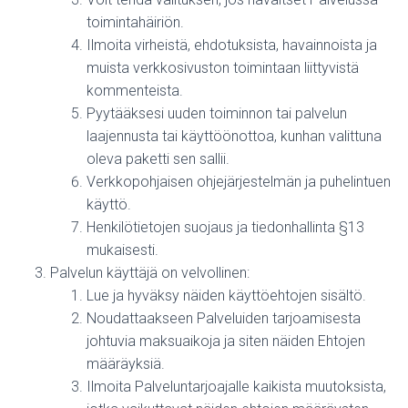
toimintahäiriön.
Ilmoita virheistä, ehdotuksista, havainnoista ja
muista verkkosivuston toimintaan liittyvistä
kommenteista.
Pyytääksesi uuden toiminnon tai palvelun
laajennusta tai käyttöönottoa, kunhan valittuna
oleva paketti sen sallii.
Verkkopohjaisen ohjejärjestelmän ja puhelintuen
käyttö.
Henkilötietojen suojaus ja tiedonhallinta §13
mukaisesti.
Palvelun käyttäjä on velvollinen:
Lue ja hyväksy näiden käyttöehtojen sisältö.
Noudattaakseen Palveluiden tarjoamisesta
johtuvia maksuaikoja ja siten näiden Ehtojen
määräyksiä.
Ilmoita Palveluntarjoajalle kaikista muutoksista,