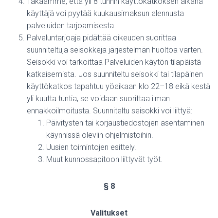
Takaamme, että yli 8 tunnin käyttökatkoksen aikana
käyttäjä voi pyytää kuukausimaksun alennusta
palveluiden tarjoamisesta.
Palveluntarjoaja pidättää oikeuden suorittaa
suunniteltuja seisokkeja järjestelmän huoltoa varten.
Seisokki voi tarkoittaa Palveluiden käytön tilapäistä
katkaisemista. Jos suunniteltu seisokki tai tilapäinen
käyttökatkos tapahtuu yöaikaan klo 22–18 eikä kestä
yli kuutta tuntia, se voidaan suorittaa ilman
ennakkoilmoitusta. Suunniteltu seisokki voi liittyä:
Päivitysten tai korjaustiedostojen asentaminen
käynnissä oleviin ohjelmistoihin.
Uusien toimintojen esittely.
Muut kunnossapitoon liittyvät työt.
§ 8
Valitukset