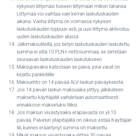
nykyisen liittymäsi toiseen liittymään milloin tahansa.
Liittymää voi vaihtaa vain kerran laskutuskauden
aikana. Vanha liittymä on voimassa nykyisen
laskutuskauden loppuun asti, ja uusi liittymä aktivoituu
uuden laskutuskauden alussa.
Jälkimaksutileillä, jos tietyn laskutuskauden laskutettu
summa ei ylitä 10 PLN:n nettosummaa, se siirretään
seuraavan laskutuskauden laskutukseen.
Maksupäiväksi katsotaan se päivä, jona varat on
kirjattu pankkitilille.
Maksuehto on 14 päivää ALV-laskun päiväyksestä.
Jos 14 päivän laskun maksuaika ylittyy, jälkikäteen
maksettu käyttäjätili vaihdetaan automaattisesti
ennakkoon maksetuksi tiliksi.
Jos maksun viivästysaika eräpäivästä on yli 10
päivää, Palvelun ylläpitäjällä on oikeus estää Käyttäjän
tili, kunnes erääntynyt summa on maksettu.
Mikäli maksun viivästysaika ylittää 30 päivää