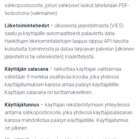
sähköpostiosoite, johon sähköiset laskut lähetetään PDF-
tiedostoina (valinnainen).
Liiketoimintatiedot
– ulkoisesta järjestelmästä (VIES)
saatu ja käyttäjälle automaattisesti palautettu data.
Hankittujen liiketoimintatietojen laajuus riippuu API-tasolta
kutsutusta toiminnosta ja dataa tarjoavan palvelun (ulkoinen
järjestelmä tai viiterekisteri) määrittelystä.
Käyttäjän salasana
– tarkoittaa käyttäjän valitsemaa
vähintään 9 merkkiä sisältävää koodia, joka yhdessä
käyttäjätunnuksen kanssa antaa pääsyn käyttäjätilille.
Käyttäjän salasana on luottamuksellinen.
Käyttäjätunnus
– käyttäjän rekisteröitymisen yhteydessä
antama sähköpostiosoite, joka yhdessä käyttäjäsalasanan
kanssa mahdollistaa pääsyn käyttäjätilille. Käyttäjätunnus
on julkinen.