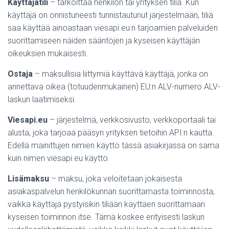
Käyttäjätili
– tarkoittaa henkilön tai yrityksen tiliä. Kun
käyttäjä on onnistuneesti tunnistautunut järjestelmään, tiliä
saa käyttää ainoastaan viesapi.eu:n tarjoamien palveluiden
suorittamiseen näiden sääntöjen ja kyseisen käyttäjän
oikeuksien mukaisesti.
Ostaja
– maksullisia liittymiä käyttävä käyttäjä, jonka on
annettava oikea (totuudenmukainen) EU:n ALV-numero ALV-
laskun laatimiseksi.
Viesapi.eu
– järjestelmä, verkkosivusto, verkkoportaali tai
alusta, joka tarjoaa pääsyn yrityksen tietoihin API:n kautta.
Edellä mainittujen nimien käyttö tässä asiakirjassa on sama
kuin nimen viesapi.eu käyttö.
Lisämaksu
– maksu, joka veloitetaan jokaisesta
asiakaspalvelun henkilökunnan suorittamasta toiminnosta,
vaikka käyttäjä pystyisikin tiliään käyttäen suorittamaan
kyseisen toiminnon itse. Tämä koskee erityisesti laskun