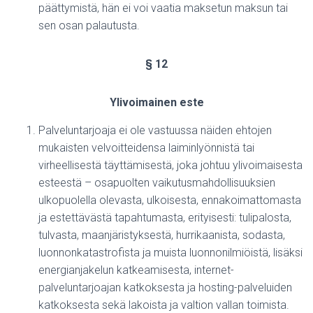
päättymistä, hän ei voi vaatia maksetun maksun tai
sen osan palautusta.
§ 12
Ylivoimainen este
Palveluntarjoaja ei ole vastuussa näiden ehtojen
mukaisten velvoitteidensa laiminlyönnistä tai
virheellisestä täyttämisestä, joka johtuu ylivoimaisesta
esteestä – osapuolten vaikutusmahdollisuuksien
ulkopuolella olevasta, ulkoisesta, ennakoimattomasta
ja estettävästä tapahtumasta, erityisesti: tulipalosta,
tulvasta, maanjäristyksestä, hurrikaanista, sodasta,
luonnonkatastrofista ja muista luonnonilmiöistä, lisäksi
energianjakelun katkeamisesta, internet-
palveluntarjoajan katkoksesta ja hosting-palveluiden
katkoksesta sekä lakoista ja valtion vallan toimista.