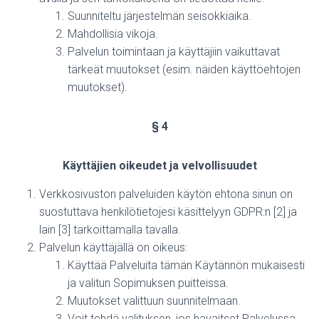
Suunniteltu järjestelmän seisokkiaika.
Mahdollisia vikoja.
Palvelun toimintaan ja käyttäjiin vaikuttavat
tärkeät muutokset (esim. näiden käyttöehtojen
muutokset).
§ 4
Käyttäjien oikeudet ja velvollisuudet
Verkkosivuston palveluiden käytön ehtona sinun on
suostuttava henkilötietojesi käsittelyyn GDPR:n [2] ja
lain [3] tarkoittamalla tavalla.
Palvelun käyttäjällä on oikeus:
Käyttää Palveluita tämän Käytännön mukaisesti
ja valitun Sopimuksen puitteissa.
Muutokset valittuun suunnitelmaan.
Voit tehdä valituksen, jos havaitset Palvelussa