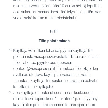
maksun arvosta (vähintään 10 euroa netto) lopullisen
oikaisulaskun manuaalisen käsittelyn ja lähettämisen
vuoksi
sekä kattaa muita toimintakuluja.
§ 11
Tilin poistaminen
Käyttäjä voi milloin tahansa pyytää käyttäjätilin
poistamista viesapi.eu-sivustolta. Tätä varten hänen
tulee lähettää pyyntö osoitteeseen
contact@viesapi.eu ja liittää mukaan tiedot, joiden
avulla poistettava käyttäjätili voidaan selvästi
tunnistaa. Käyttäjätilin poistaminen vastaa palvelun
lopettamista käyttäjälle.
Jos käyttäjä on ostanut useamman kuukauden
maksullisen sopimuksen "etukäteen" ja on pyytänyt
käyttäjätilin poistamista ennen tämän ajanjakson