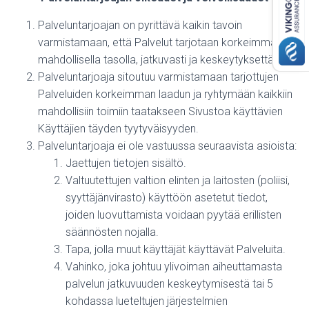
Palveluntarjoajan on pyrittävä kaikin tavoin
varmistamaan, että Palvelut tarjotaan korkeimmalla
mahdollisella tasolla, jatkuvasti ja keskeytyksettä.
Palveluntarjoaja sitoutuu varmistamaan tarjottujen
Palveluiden korkeimman laadun ja ryhtymään kaikkiin
mahdollisiin toimiin taatakseen Sivustoa käyttävien
Käyttäjien täyden tyytyväisyyden.
Palveluntarjoaja ei ole vastuussa seuraavista asioista:
Jaettujen tietojen sisältö.
Valtuutettujen valtion elinten ja laitosten (poliisi,
syyttäjänvirasto) käyttöön asetetut tiedot,
joiden luovuttamista voidaan pyytää erillisten
säännösten nojalla.
Tapa, jolla muut käyttäjät käyttävät Palveluita.
Vahinko, joka johtuu ylivoiman aiheuttamasta
palvelun jatkuvuuden keskeytymisestä tai 5
kohdassa lueteltujen järjestelmien