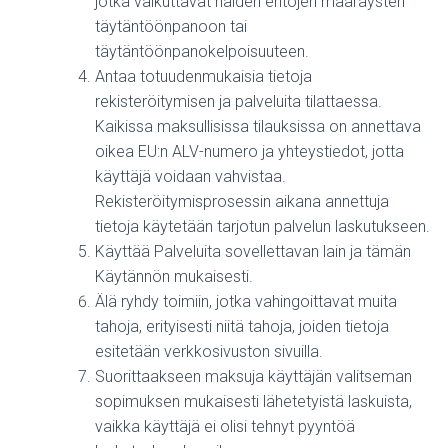
jotka vaikuttavat näiden ehtojen määräysten
täytäntöönpanoon tai
täytäntöönpanokelpoisuuteen.
Antaa totuudenmukaisia tietoja
rekisteröitymisen ja palveluita tilattaessa.
Kaikissa maksullisissa tilauksissa on annettava
oikea EU:n ALV-numero ja yhteystiedot, jotta
käyttäjä voidaan vahvistaa.
Rekisteröitymisprosessin aikana annettuja
tietoja käytetään tarjotun palvelun laskutukseen.
Käyttää Palveluita sovellettavan lain ja tämän
Käytännön mukaisesti.
Älä ryhdy toimiin, jotka vahingoittavat muita
tahoja, erityisesti niitä tahoja, joiden tietoja
esitetään verkkosivuston sivuilla.
Suorittaakseen maksuja käyttäjän valitseman
sopimuksen mukaisesti lähetetyistä laskuista,
vaikka käyttäjä ei olisi tehnyt pyyntöä