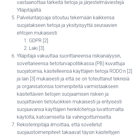
vastaanottaa tärkeitä tietoja ja järjestelmäviestejä
Ylläpitäjältä.
Palveluntarjoaja sitoutuu tekemään kaikkensa
suojatakseen tietoja ja yksityisyyttä seuraavien
ehtojen mukaisesti:
GDPR [2].
Laki [3].
Ylläpitäjä vakuuttaa suorittaneensa riskianalyysin,
soveltaneensa tietoturvapolitiikassa (PB) kuvattuja
suojatoimia, käsitelleensä käyttäjien tietoja RODO:n [2]
ja lain [3] mukaisesti ja että se on toteuttanut teknisiä
ja organisatorisia toimenpiteitä varmistaakseen
käsiteltävien tietojen suojaamisen riskien ja
suojattavien tietoluokkien mukaisesti ja erityisesti
suojaavansa käyttäjien henkilötietoja luvattomalta
käytöltä, katoamiselta tai vahingoittumiselta.
Rekisterinpitäjä ilmoittaa, että sovelletut
suojaustoimenpiteet takaavat täysin käsiteltyjen