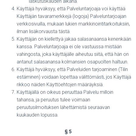
laskutuskauden aikana.
Käyttäjä hyväksyy, että Palveluntarjoaja voi käyttää
Käyttäjän tavaramerkkejä (logoja) Palveluntarjoajan
verkkosivuilla, mukaan lukien markkinointitarkoituksiin,
ilman lisäkorvausta tästä.
Käyttäjän on kiellettyä jakaa salasanaansa kenenkään
kanssa. Palveluntarjoaja ei ole vastuussa mistään
vahingosta, joka käyttäjälle aiheutuu siitä, että hän on
antanut salasanansa kolmansien osapuolten haltuun.
Käyttäjä hyväksyy, että Palveluiden tarjoaminen (Tilin
estäminen) voidaan lopettaa välittömästi, jos Käyttäjä
rikkoo näiden Käyttöehtojen määräyksiä.
Käyttäjällä on oikeus peruuttaa Palvelu milloin
tahansa, ja peruutus tulee voimaan
peruutusilmoituksen lähettämistä seuraavan
kuukauden lopussa.
§ 5