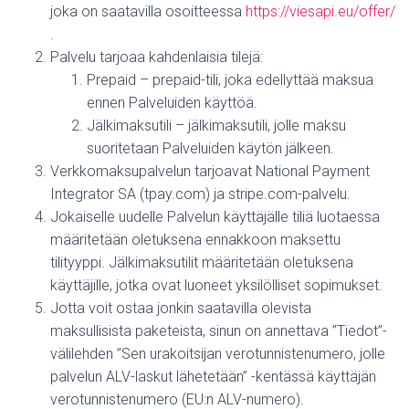
joka on saatavilla osoitteessa
https://viesapi.eu/offer/
.
Palvelu tarjoaa kahdenlaisia tilejä:
Prepaid – prepaid-tili, joka edellyttää maksua
ennen Palveluiden käyttöä.
Jälkimaksutili – jälkimaksutili, jolle maksu
suoritetaan Palveluiden käytön jälkeen.
Verkkomaksupalvelun tarjoavat National Payment
Integrator SA (tpay.com) ja stripe.com-palvelu.
Jokaiselle uudelle Palvelun käyttäjälle tiliä luotaessa
määritetään oletuksena ennakkoon maksettu
tilityyppi. Jälkimaksutilit määritetään oletuksena
käyttäjille, jotka ovat luoneet yksilölliset sopimukset.
Jotta voit ostaa jonkin saatavilla olevista
maksullisista paketeista, sinun on annettava ”Tiedot”-
välilehden ”Sen urakoitsijan verotunnistenumero, jolle
palvelun ALV-laskut lähetetään” -kentässä käyttäjän
verotunnistenumero (EU:n ALV-numero).