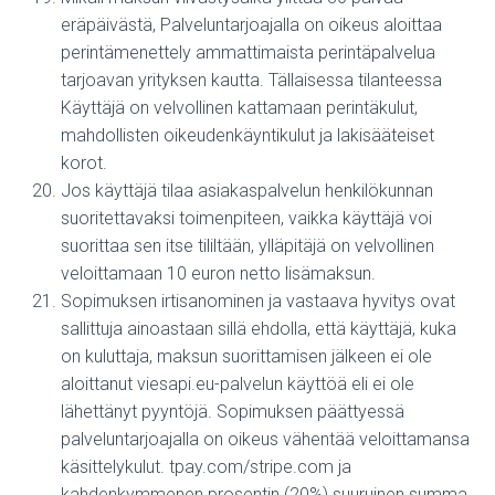
eräpäivästä, Palveluntarjoajalla on oikeus aloittaa
perintämenettely ammattimaista perintäpalvelua
tarjoavan yrityksen kautta. Tällaisessa tilanteessa
Käyttäjä on velvollinen kattamaan perintäkulut,
mahdollisten oikeudenkäyntikulut ja lakisääteiset
korot.
Jos käyttäjä tilaa asiakaspalvelun henkilökunnan
suoritettavaksi toimenpiteen, vaikka käyttäjä voi
suorittaa sen itse tililtään, ylläpitäjä on velvollinen
veloittamaan 10 euron netto lisämaksun.
Sopimuksen irtisanominen ja vastaava hyvitys ovat
sallittuja ainoastaan sillä ehdolla, että käyttäjä,
kuka
on kuluttaja,
maksun suorittamisen jälkeen ei ole
aloittanut viesapi.eu-palvelun käyttöä eli ei ole
lähettänyt pyyntöjä. Sopimuksen päättyessä
palveluntarjoajalla on oikeus vähentää veloittamansa
käsittelykulut.
tpay.com/stripe.com
ja
kahdenkymmenen prosentin (20%) suuruinen summa