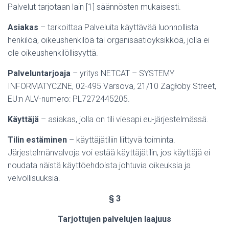
Palvelut tarjotaan lain [1] säännösten mukaisesti.
Asiakas
– tarkoittaa Palveluita käyttävää luonnollista
henkilöä, oikeushenkilöä tai organisaatioyksikköä, jolla ei
ole oikeushenkilöllisyyttä.
Palveluntarjoaja
– yritys NETCAT – SYSTEMY
INFORMATYCZNE, 02-495 Varsova, 21/10 Zagłoby Street,
EU:n ALV-numero: PL7272445205.
Käyttäjä
– asiakas, jolla on tili viesapi.eu-järjestelmässä.
Tilin estäminen
– käyttäjätiliin liittyvä toiminta.
Järjestelmänvalvoja voi estää käyttäjätilin, jos käyttäjä ei
noudata näistä käyttöehdoista johtuvia oikeuksia ja
velvollisuuksia.
§ 3
Tarjottujen palvelujen laajuus