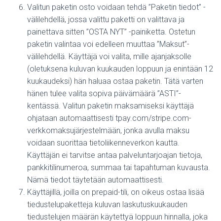
Valitun paketin osto voidaan tehdä ”Paketin tiedot” -
välilehdellä, jossa valittu paketti on valittava ja
painettava sitten ”OSTA NYT” -painiketta. Ostetun
paketin valintaa voi edelleen muuttaa ”Maksut”-
välilehdellä. Käyttäjä voi valita, mille ajanjaksolle
(oletuksena kuluvan kuukauden loppuun ja enintään 12
kuukaudeksi) hän haluaa ostaa paketin. Tätä varten
hänen tulee valita sopiva päivämäärä ”ASTI”-
kentässä. Valitun paketin maksamiseksi käyttäjä
ohjataan automaattisesti tpay.com/stripe.com-
verkkomaksujärjestelmään, jonka avulla maksu
voidaan suorittaa tietoliikenneverkon kautta.
Käyttäjän ei tarvitse antaa palveluntarjoajan tietoja,
pankkitilinumeroa, summaa tai tapahtuman kuvausta.
Nämä tiedot täytetään automaattisesti.
Käyttäjillä, joilla on prepaid-tili, on oikeus ostaa lisää
tiedustelupaketteja kuluvan laskutuskuukauden
tiedustelujen määrän käytettyä loppuun hinnalla, joka