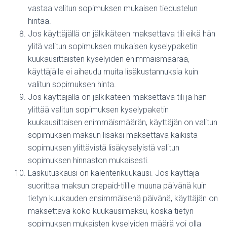
vastaa valitun sopimuksen mukaisen tiedustelun
hintaa.
Jos käyttäjällä on jälkikäteen maksettava tili eikä hän
ylitä valitun sopimuksen mukaisen kyselypaketin
kuukausittaisten kyselyiden enimmäismäärää,
käyttäjälle ei aiheudu muita lisäkustannuksia kuin
valitun sopimuksen hinta.
Jos käyttäjällä on jälkikäteen maksettava tili ja hän
ylittää valitun sopimuksen kyselypaketin
kuukausittaisen enimmäismäärän, käyttäjän on valitun
sopimuksen maksun lisäksi maksettava kaikista
sopimuksen ylittävistä lisäkyselyistä valitun
sopimuksen hinnaston mukaisesti.
Laskutuskausi on kalenterikuukausi. Jos käyttäjä
suorittaa maksun prepaid-tilille muuna päivänä kuin
tietyn kuukauden ensimmäisenä päivänä, käyttäjän on
maksettava koko kuukausimaksu, koska tietyn
sopimuksen mukaisten kyselyiden määrä voi olla