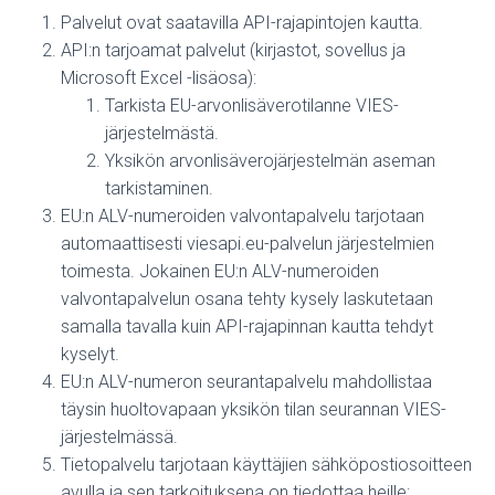
Palvelut ovat saatavilla API-rajapintojen kautta.
API:n tarjoamat palvelut (kirjastot, sovellus ja
Microsoft Excel -lisäosa):
Tarkista EU-arvonlisäverotilanne VIES-
järjestelmästä.
Yksikön arvonlisäverojärjestelmän aseman
tarkistaminen.
EU:n ALV-numeroiden valvontapalvelu tarjotaan
automaattisesti viesapi.eu-palvelun järjestelmien
toimesta. Jokainen EU:n ALV-numeroiden
valvontapalvelun osana tehty kysely laskutetaan
samalla tavalla kuin API-rajapinnan kautta tehdyt
kyselyt.
EU:n ALV-numeron seurantapalvelu mahdollistaa
täysin huoltovapaan yksikön tilan seurannan VIES-
järjestelmässä.
Tietopalvelu tarjotaan käyttäjien sähköpostiosoitteen
avulla ja sen tarkoituksena on tiedottaa heille: