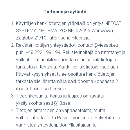
Tietosuojakäytäntö
Käyttäjien henkilötietojen ylläpitäjä on yritys NETCAT –
SYSTEMY INFORMATYCZNE, 02-495 Warszawa,
Zagłoby 21/10, jäljempänä Ylläpitäjä.
Rekisterinpitäjän yhteystiedot: contact@viesapi.eu
puh. +48 222 199 199. Rekisterinpitäjä on nimittänyt ja
valtuuttanut henkilön suorittamaan henkilötietojen
tarkastajan tehtäviä. Kaikki henkilötietojen suojaan
liittyvät kysymykset tulee osoittaa henkilötietojen
tarkastajalle lähettämällä sähköpostia kohdassa 2
ilmoitettuun osoitteeseen.
Tiedonkeruun tarkoitus ja laajuus on kuvattu
yksityiskohtaisesti §13:ssa.
Tietojen antaminen on vapaaehtoista, mutta
välttämätöntä, jotta Palvelu voi tarjota Palveluita tai
varmistaa yhteydenpidon Ylläpitäjään tai