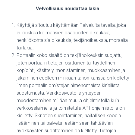
Velvollisuus noudattaa lakia
Käyttäjä sitoutuu käyttämään Palveluita tavalla, joka
ei loukkaa kolmansien osapuolten oikeuksia,
henkilökohtaisia oikeuksia, tekijänoikeuksia, moraalia
tai lakia.
Portaalin koko sisältö on tekijänoikeuksin suojattu,
joten portaalin tietojen osittainen tai täydellinen
kopiointi, käsittely, monistaminen, muokkaaminen ja
jakaminen edelleen minkään tahon kanssa on kielletty
ilman portaalin omistajan nimenomaista kirjallista
suostumusta. Verkkosivustolle yhteyden
muodostaminen millään muulla ohjelmistolla kuin
verkkoselaimella ja toimitetulla API-ohjelmistolla on
kielletty. Skriptien suorittaminen, haitallisen koodin
lisääminen tai palvelun estämiseen tähtäävien
hyökkäysten suorittaminen on kielletty. Tietojen