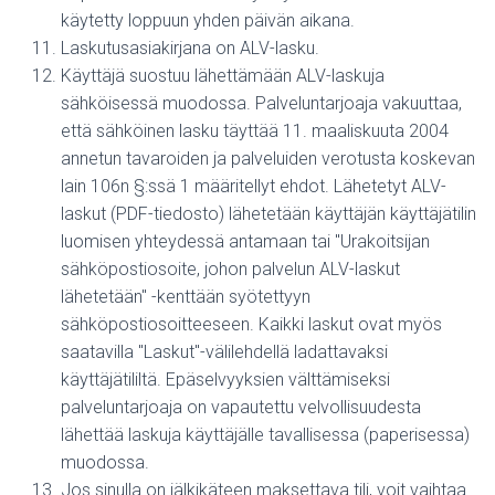
käytetty loppuun yhden päivän aikana.
Laskutusasiakirjana on ALV-lasku.
Käyttäjä suostuu lähettämään ALV-laskuja
sähköisessä muodossa. Palveluntarjoaja vakuuttaa,
että sähköinen lasku täyttää 11. maaliskuuta 2004
annetun tavaroiden ja palveluiden verotusta koskevan
lain 106n §:ssä 1 määritellyt ehdot. Lähetetyt ALV-
laskut (PDF-tiedosto) lähetetään käyttäjän käyttäjätilin
luomisen yhteydessä antamaan tai "Urakoitsijan
sähköpostiosoite, johon palvelun ALV-laskut
lähetetään" -kenttään syötettyyn
sähköpostiosoitteeseen. Kaikki laskut ovat myös
saatavilla "Laskut"-välilehdellä ladattavaksi
käyttäjätililtä. Epäselvyyksien välttämiseksi
palveluntarjoaja on vapautettu velvollisuudesta
lähettää laskuja käyttäjälle tavallisessa (paperisessa)
muodossa.
Jos sinulla on jälkikäteen maksettava tili, voit vaihtaa