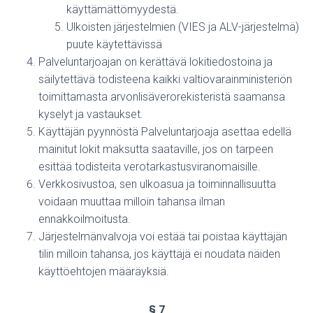
käyttämättömyydestä.
Ulkoisten järjestelmien (VIES ja ALV-järjestelmä)
puute käytettävissä
Palveluntarjoajan on kerättävä lokitiedostoina ja
säilytettävä todisteena kaikki valtiovarainministeriön
toimittamasta arvonlisäverorekisteristä saamansa
kyselyt ja vastaukset.
Käyttäjän pyynnöstä Palveluntarjoaja asettaa edellä
mainitut lokit maksutta saataville, jos on tarpeen
esittää todisteita verotarkastusviranomaisille.
Verkkosivustoa, sen ulkoasua ja toiminnallisuutta
voidaan muuttaa milloin tahansa ilman
ennakkoilmoitusta.
Järjestelmänvalvoja voi estää tai poistaa käyttäjän
tilin milloin tahansa, jos käyttäjä ei noudata näiden
käyttöehtojen määräyksiä.
§ 7