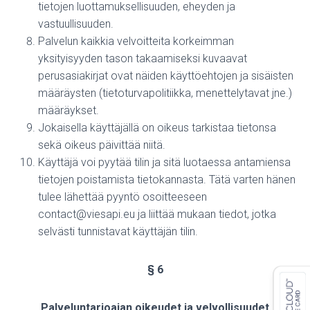
tietojen luottamuksellisuuden, eheyden ja
vastuullisuuden.
Palvelun kaikkia velvoitteita korkeimman
yksityisyyden tason takaamiseksi kuvaavat
perusasiakirjat ovat näiden käyttöehtojen ja sisäisten
määräysten (tietoturvapolitiikka, menettelytavat jne.)
määräykset.
Jokaisella käyttäjällä on oikeus tarkistaa tietonsa
sekä oikeus päivittää niitä.
Käyttäjä voi pyytää tilin ja sitä luotaessa antamiensa
tietojen poistamista tietokannasta. Tätä varten hänen
tulee lähettää pyyntö osoitteeseen
contact@viesapi.eu ja liittää mukaan tiedot, jotka
selvästi tunnistavat käyttäjän tilin.
§ 6
Palveluntarjoajan oikeudet ja velvollisuudet