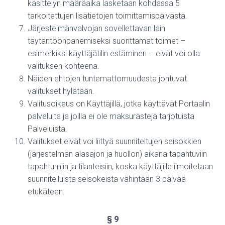
käsittelyn määräaika lasketaan kohdassa 5
tarkoitettujen lisätietojen toimittamispäivästä.
Järjestelmänvalvojan sovellettavan lain
täytäntöönpanemiseksi suorittamat toimet –
esimerkiksi käyttäjätilin estäminen – eivät voi olla
valituksen kohteena.
Näiden ehtojen tuntemattomuudesta johtuvat
valitukset hylätään.
Valitusoikeus on Käyttäjillä, jotka käyttävät Portaalin
palveluita ja joilla ei ole maksurästejä tarjotuista
Palveluista.
Valitukset eivät voi liittyä suunniteltujen seisokkien
(järjestelmän alasajon ja huollon) aikana tapahtuviin
tapahtumiin ja tilanteisiin, koska käyttäjille ilmoitetaan
suunnitelluista seisokeista vähintään 3 päivää
etukäteen.
§ 9