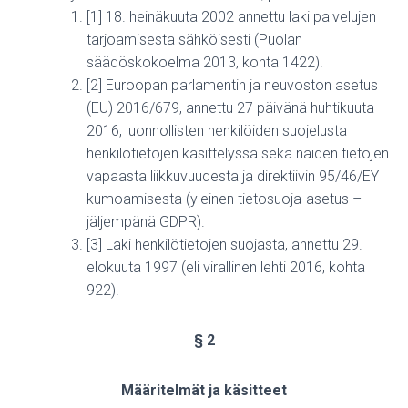
[1] 18. heinäkuuta 2002 annettu laki palvelujen
tarjoamisesta sähköisesti (Puolan
säädöskokoelma 2013, kohta 1422).
[2] Euroopan parlamentin ja neuvoston asetus
(EU) 2016/679, annettu 27 päivänä huhtikuuta
2016, luonnollisten henkilöiden suojelusta
henkilötietojen käsittelyssä sekä näiden tietojen
vapaasta liikkuvuudesta ja direktiivin 95/46/EY
kumoamisesta (yleinen tietosuoja-asetus –
jäljempänä GDPR).
[3] Laki henkilötietojen suojasta, annettu 29.
elokuuta 1997 (eli virallinen lehti 2016, kohta
922).
§ 2
Määritelmät ja käsitteet