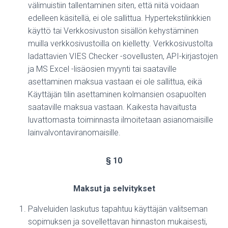
välimuistiin tallentaminen siten, että niitä voidaan
edelleen käsitellä, ei ole sallittua. Hypertekstilinkkien
käyttö tai Verkkosivuston sisällön kehystäminen
muilla verkkosivustoilla on kielletty. Verkkosivustolta
ladattavien VIES Checker -sovellusten, API-kirjastojen
ja MS Excel -lisäosien myynti tai saataville
asettaminen maksua vastaan ei ole sallittua, eikä
Käyttäjän tilin asettaminen kolmansien osapuolten
saataville maksua vastaan. Kaikesta havaitusta
luvattomasta toiminnasta ilmoitetaan asianomaisille
lainvalvontaviranomaisille.
§ 10
Maksut ja selvitykset
Palveluiden laskutus tapahtuu käyttäjän valitseman
sopimuksen ja sovellettavan hinnaston mukaisesti,