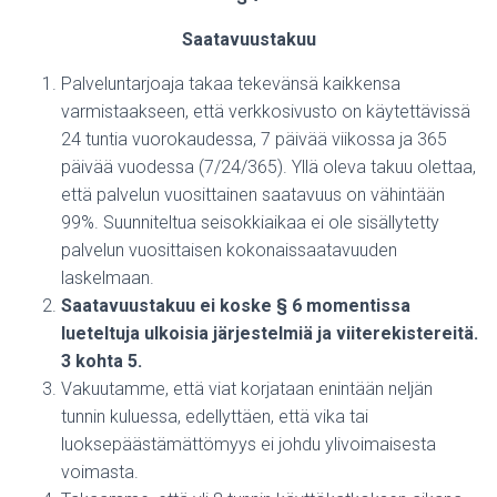
Saatavuustakuu
Palveluntarjoaja takaa tekevänsä kaikkensa
varmistaakseen, että verkkosivusto on käytettävissä
24 tuntia vuorokaudessa, 7 päivää viikossa ja 365
päivää vuodessa (7/24/365). Yllä oleva takuu olettaa,
että palvelun vuosittainen saatavuus on vähintään
99%. Suunniteltua seisokkiaikaa ei ole sisällytetty
palvelun vuosittaisen kokonaissaatavuuden
laskelmaan.
Saatavuustakuu ei koske § 6 momentissa
lueteltuja ulkoisia järjestelmiä ja viiterekistereitä.
3 kohta 5.
Vakuutamme, että viat korjataan enintään neljän
tunnin kuluessa, edellyttäen, että vika tai
luoksepäästämättömyys ei johdu ylivoimaisesta
voimasta.