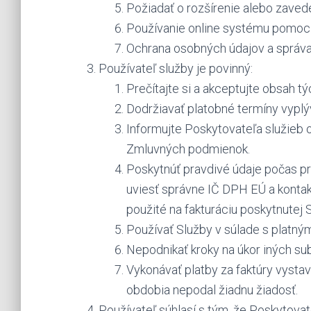
Požiadať o rozšírenie alebo zavede
Používanie online systému pomoci 
Ochrana osobných údajov a správa 
Používateľ služby je povinný:
Prečítajte si a akceptujte obsah 
Dodržiavať platobné termíny vypl
Informujte Poskytovateľa služieb
Zmluvných podmienok.
Poskytnúť pravdivé údaje počas pr
uviesť správne IČ DPH EÚ a kontak
použité na fakturáciu poskytnutej 
Používať Služby v súlade s platný
Nepodnikať kroky na úkor iných su
Vykonávať platby za faktúry vysta
obdobia nepodal žiadnu žiadosť.
Používateľ súhlasí s tým, že Poskytov