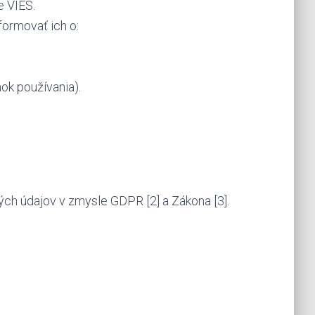
e VIES.
formovať ich o:
ok používania).
ch údajov v zmysle GDPR [2] a Zákona [3].