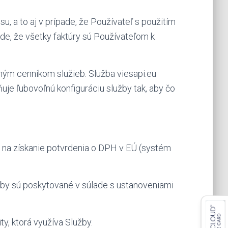
, a to aj v prípade, že Používateľ s použitím
ade, že všetky faktúry sú Používateľom k
atným cenníkom služieb. Služba viesapi.eu
ňuje ľubovoľnú konfiguráciu služby tak, aby čo
 na získanie potvrdenia o DPH v EÚ (systém
žby sú poskytované v súlade s ustanoveniami
y, ktorá využíva Služby.