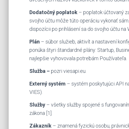
Dodatočný poplatok
– poplatok účtovaný za
svojho účtu môže túto operáciu vykonať sám. 
dispozícii po prihlásení sa do svojho účtu na
Plán
– súbor služieb, aktivít a nastavení kon
ponúka štyri štandardné plány: Startup, Busin
najlepšie vyhovovala potrebám Používateľa.
Služba –
pozri viesapi.eu.
Externý systém
– systém poskytujúci API na
VIES).
Služby
– všetky služby spojené s fungovaním
zákona [1].
Zákazník
– znamená fyzickú osobu, právnickú