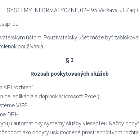
 – SYSTEMY INFORMATYCZNE, 02-495 Varšava, ul. Zagło
sapi.eu.
ívateľským účtom. Používateľský účet môže byť zabloko
dmienok používania.
§ 3
Rozsah poskytovaných služieb
 API rozhraní.
ice, aplikácia a doplnok Microsoft Excel):
ystéme VIES.
éme DPH.
ytujú automaticky systémy služby viesapi.eu. Každý dopyt
pôsobom ako dopyty uskutočnené prostredníctvom rozhran