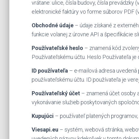
vrátane: ulice, čísla budovy, čísla prevádzky 
elektronické faktúry vo forme súborov PDF (v
Obchodné údaje
– údaje získané z externéh
funkcie volanej z úrovne API a špecifikácie s
Používateľské heslo
– znamená kód zvolený 
Používateľskému účtu. Heslo Používateľa je 
ID používateľa
– e-mailová adresa uvedená p
používateľskému účtu. ID používateľa je vere
Používateľský účet
– znamená účet osoby al
vykonávanie služieb poskytovaných spoločnos
Kupujúci
– používateľ platených programov, 
Viesapi.eu
– systém, webová stránka, webový
uvedených názvov kdekoľvek v tomto dokumen