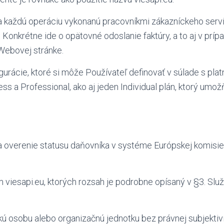
 každú operáciu vykonanú pracovníkmi zákazníckeho servisu
Konkrétne ide o opätovné odoslanie faktúry, a to aj v príp
 Webovej stránke.
figurácie, ktoré si môže Používateľ definovať v súlade s pl
ess a Professional, ako aj jeden Individual plán, ktorý umož
 overenie statusu daňovníka v systéme Európskej komisie
 viesapi.eu, ktorých rozsah je podrobne opísaný v §3. Slu
 osobu alebo organizačnú jednotku bez právnej subjektivit