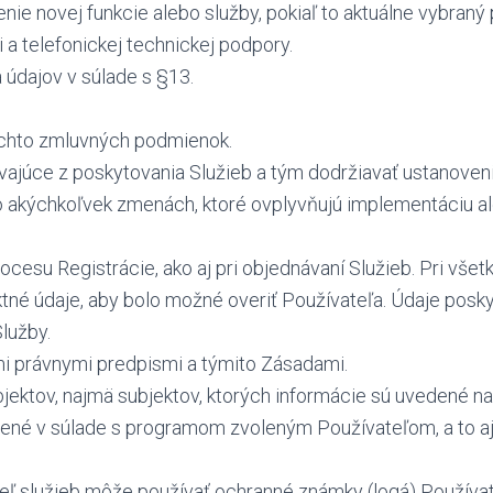
nie novej funkcie alebo služby, pokiaľ to aktuálne vybraný
a telefonickej technickej podpory.
údajov v súlade s §13.
týchto zmluvných podmienok.
ývajúce z poskytovania Služieb a tým dodržiavať ustanov
 o akýchkoľvek zmenách, ktoré ovplyvňujú implementáciu a
ocesu Registrácie, ako aj pri objednávaní Služieb. Pri vš
tné údaje, aby bolo možné overiť Používateľa. Údaje posk
Služby.
mi právnymi predpismi a týmito Zásadami.
bjektov, najmä subjektov, ktorých informácie sú uvedené n
vené v súlade s programom zvoleným Používateľom, a to aj
ateľ služieb môže používať ochranné známky (logá) Použív