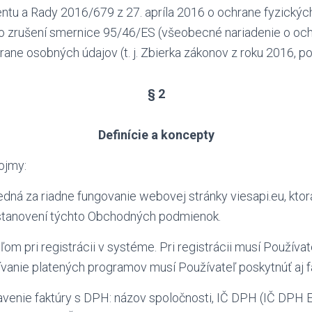
ntu a Rady 2016/679 z 27. apríla 2016 o ochrane fyzickýc
o zrušení smernice 95/46/ES (všeobecné nariadenie o och
rane osobných údajov (t. j. Zbierka zákonov z roku 2016, po
§ 2
Definície a koncepty
pojmy:
ná za riadne fungovanie webovej stránky viesapi.eu, ktor
stanovení týchto Obchodných podmienok.
om pri registrácii v systéme. Pri registrácii musí Používa
žívanie platených programov musí Používateľ poskytnúť aj f
enie faktúry s DPH: názov spoločnosti, IČ DPH (IČ DPH EÚ