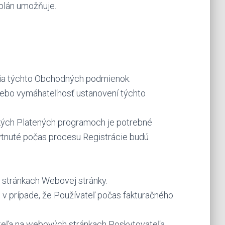
 plán umožňuje.
enia týchto Obchodných podmienok.
lebo vymáhateľnosť ustanovení týchto
etkých Platených programoch je potrebné
ytnuté počas procesu Registrácie budú
a stránkach Webovej stránky.
 v prípade, že Používateľ počas fakturačného
ateľa na webových stránkach Poskytovateľa