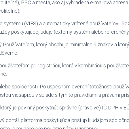
(voliteľné), PSČ a mesta, ako aj vyhradená e-mailová adresa
oliteľné).
o systému (VIES) a automaticky vrátené používateľovi. R
lužby poskytujúcej údaje (externý systém alebo referenčný 
Používateľom, ktorý obsahuje minimálne 9 znakov a ktorý 
dôverné.
oužívateľom pri registrácii, ktorá v kombinácii s používa
jné.
ebo spoločnosti. Po úspešnom overení totožnosti používa
ťou viesapi.eu v súlade s týmito pravidlami a právami prí
ktorý je povinný poskytnúť správne (pravdivé) IČ DPH v EÚ
 portál, platforma poskytujúca prístup k údajom spoločno
te je rovnaké ako použitie názvu viesapi.eu.