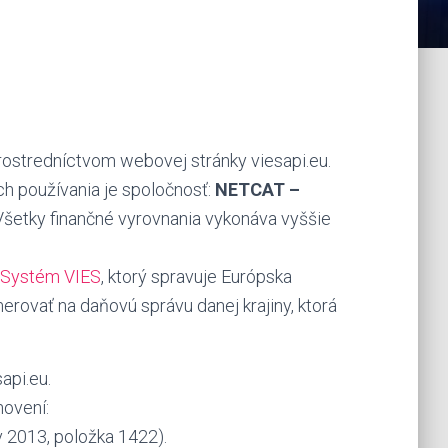
rostredníctvom webovej stránky viesapi.eu.
 používania je spoločnosť:
NETCAT –
Všetky finančné vyrovnania vykonáva vyššie
Systém VIES
, ktorý spravuje Európska
rovať na daňovú správu danej krajiny, ktorá
api.eu.
novení:
v 2013, položka 1422).