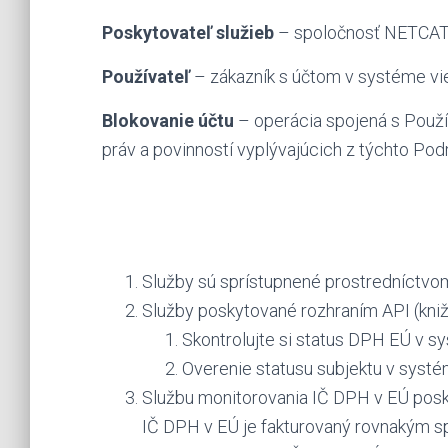
Poskytovateľ služieb
– spoločnosť NETCAT
Používateľ
– zákazník s účtom v systéme vie
Blokovanie účtu
– operácia spojená s Použ
práv a povinností vyplývajúcich z týchto Po
Služby sú sprístupnené prostredníctvom
Služby poskytované rozhraním API (knižn
Skontrolujte si status DPH EÚ v s
Overenie statusu subjektu v syst
Službu monitorovania IČ DPH v EÚ posk
IČ DPH v EÚ je fakturovaný rovnakým s