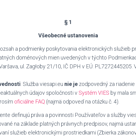
§ 1
Všeobecné ustanovenia
ozsah a podmienky poskytovania elektronických služieb p
tatných doménových mien uvedených v týchto Podmienkach
 Varšava, ul. Zagłoby 21/10, IČ DPH v EÚ: PL7272445205. 
vednosti
:
Služba viesapi.eu
nie je
zodpovedný za riadenie
 neaktuálnych údajov spoločnosti v
Systém VIES
by mala sme
 prosím
oficiálne FAQ
(najmä odpoveď na otázku č. 4).
te definujú práva a povinnosti Používateľov a služby vies
vané na základe platných právnych predpisov, najmä usta
ovaní služieb elektronickými prostriedkami (Zbierka zákono