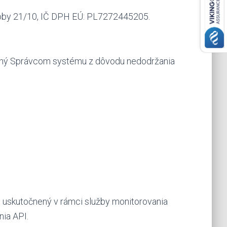
by 21/10, IČ DPH EÚ: PL7272445205.
vaný Správcom systému z dôvodu nedodržania
 uskutočnený v rámci služby monitorovania
ia API.