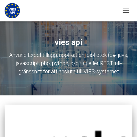
VÄXLA
vies api
Använd Excel-tillägg, applikation, bibliotek (c#, java,
javascript, php, python, c/c++) eller RESTfull-
gränssnitt för att ansluta till VIES-systemet