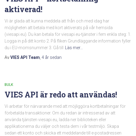
aktiverad!
Vi är glada att kunna meddela att från och med idag har
möjligheten att betala med kort aktiverats på vår hemsida
(viesapi.eu). Du kan betala för viesapi.eu-tjänster i fem enkla steg: 1.
Logga in på ditt konto 2. På fliken Grundläggande information fyller
du i EU-momsnummer 3. Gå till
Läs mer…
Av
VIES API Team
,
4 år
sedan
BULK
VIES API är redo att användas!
Vi arbetar för närvarande med att möjliggöra kortbetalningar för
förbetalda transaktioner. Om du redan är intresserad av att
använda tjänsten viesapi.eu, ladda ner biblioteken eller
applikationerna du väljer och testa dem i vår testmiljö. Skapa
sedan ett konto och skicka ett meddelande till e-postadressen