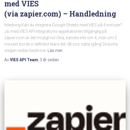
med VIES
(via zapier.com) – Handledning
Inledning Kan du integrera Google Sheets med VIES på 4 minuter?
Ja, med VIES API Integrations-applikationen tillgänglig på
zapier.com är det möjligt nu! Okej, kanske inte om 4, men om 5
minuter borde vi definitivt klara det, låt oss sätta igång! De korta
stegen nedan beskriver
Läs mer…
Av
VIES API Team
,
3 år
sedan