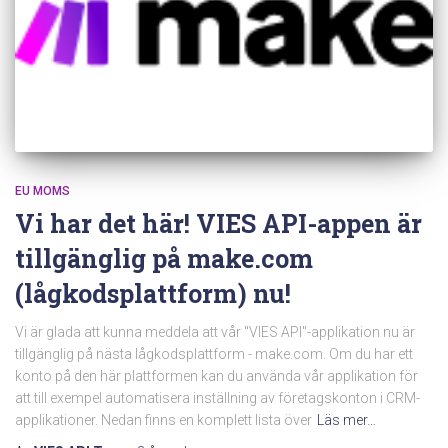
EU MOMS
Vi har det här! VIES API-appen är
tillgänglig på make.com
(lågkodsplattform) nu!
Vi är glada att kunna meddela att vår "VIES API"-applikation nu är
tillgänglig på nästa lågkodsplattform - make.com. Om du har ett
konto på den här plattformen kan du använda vår applikation för
att till exempel automatisera inställning av företagskonton i CRM-
applikationer. Nedan finns en komplett lista över
Läs mer…