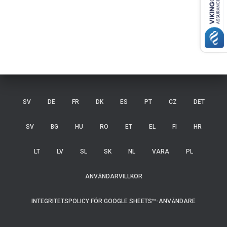
SV
DE
FR
DK
ES
PT
CZ
DET
SV
BG
HU
RO
ET
EL
FI
HR
LT
LV
SL
SK
NL
VARA
PL
ANVÄNDARVILLKOR
INTEGRITETSPOLICY FÖR GOOGLE SHEETS™-ANVÄNDARE