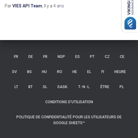
Par
VIES API Team
, Il y a
4 ans
FR
DE
FR
NSP
ES
PT
CZ
CE
SV
BG
HU
RO
HE
EL
FI
HEURE
LT
BT
SL
SASK.
T.-N.-L.
ÊTRE
PL
CONDITIONS D'UTILISATION
POLITIQUE DE CONFIDENTIALITÉ POUR LES UTILISATEURS DE
GOOGLE SHEETS™