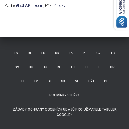
Podle
VIES API Team
, Před
4 roky
EN
DE
FR
DK
ES
PT
CZ
TO
SV
BG
HU
RO
ET
EL
FI
HR
LT
LV
SL
SK
NL
BÝT
PL
PODMÍNKY SLUŽBY
ZÁSADY OCHRANY OSOBNÍCH ÚDAJŮ PRO UŽIVATELE TABULEK
GOOGLE™