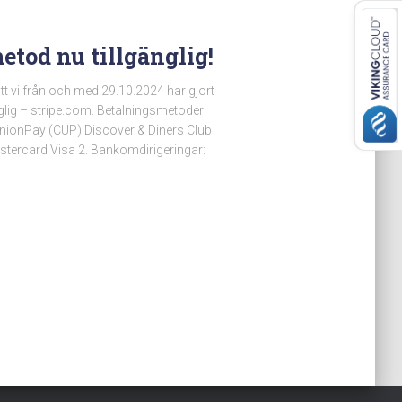
etod nu tillgänglig!
tt vi från och med 29.10.2024 har gjort
glig – stripe.com. Betalningsmetoder
nionPay (CUP) Discover & Diners Club
stercard Visa 2. Bankomdirigeringar: