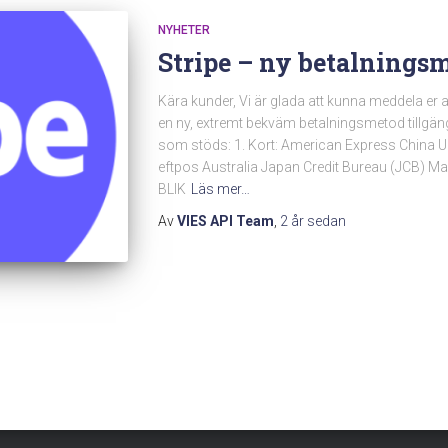
NYHETER
Stripe – ny betalningsm
Kära kunder, Vi är glada att kunna meddela er a
en ny, extremt bekväm betalningsmetod tillgän
som stöds: 1. Kort: American Express China U
eftpos Australia Japan Credit Bureau (JCB) Ma
BLIK
Läs mer…
Av
VIES API Team
,
2 år
sedan