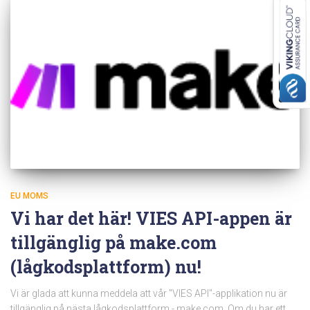
EU MOMS
Vi har det här! VIES API-appen är
tillgänglig på make.com
(lågkodsplattform) nu!
Vi är glada att kunna meddela att vår "VIES API"-applikation nu är
tillgänglig på nästa lågkodsplattform - make.com. Om du har ett