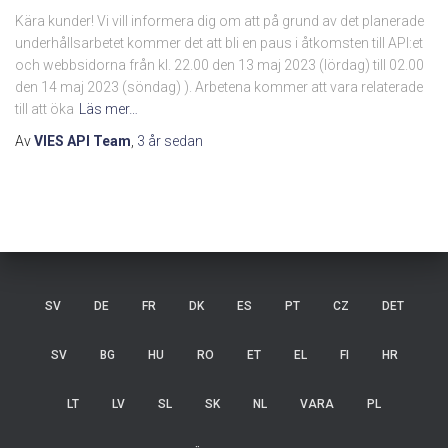
Kära kunder! Vi vill informera dig om att på grund av det planerade
underhållsarbetet kommer det att bli en paus i åtkomsten till API:et
och webbsidorna från kl. 22.00 den 13 maj 2023 (lördag) till 02.00
den 14 maj 2023 (söndag) ). Arbetena kommer att vara relaterade
till att öka
Läs mer…
Av
VIES API Team
,
3 år
sedan
SV
DE
FR
DK
ES
PT
CZ
DET
SV
BG
HU
RO
ET
EL
FI
HR
LT
LV
SL
SK
NL
VARA
PL