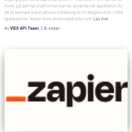
konto på den här plattformen kan du använda vår applikation för
att till exempel automatisera inställning av företagskonton i CRM-
applikationer. Nedan finns en komplett lista över
Läs mer…
Av
VIES API Team
,
3 år
sedan