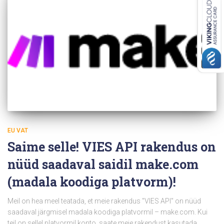
EU VAT
Saime selle! VIES API rakendus on
nüüd saadaval saidil make.com
(madala koodiga platvorm)!
Meil on hea meel teatada, et meie rakendus "VIES API" on nüüd
saadaval järgmisel madala koodiga platvormil – make.com. Kui
teil on sellel platvormil konto, saate meie rakendust kasutada