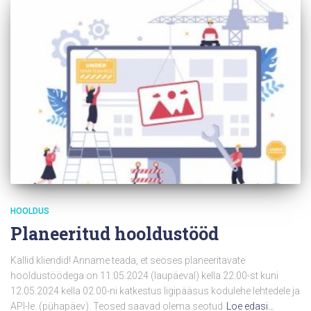
HOOLDUS
Planeeritud hooldustööd
Kallid kliendid! Anname teada, et seoses planeeritavate
hooldustöödega on 11.05.2024 (laupäeval) kella 22.00-st kuni
12.05.2024 kella 02.00-ni katkestus ligipääsus kodulehe lehtedele ja
API-le. (pühapäev). Teosed saavad olema seotud
Loe edasi…