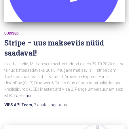
UUDISED
Stripe – uus makseviis nüüd
saadaval!
Head kliendid, Meil on hea meel teatada, et alates 29.10.2024 oleme
teinud kättesaadavaks uue ülimugava makseviisi – stripe.com.
Toetatud makseviisid: 1. Kaardid: American Express Hiina
UnionPay (CUP) Discover & Diners Club eftpos Austraalia Jaapani
krediidibüroo (JCB) Mastercard Visa 2. Panga ümbersuunamised:
BLIK
Loe edasi…
VIES API Team
,
2 aastat
tagasi
järgi