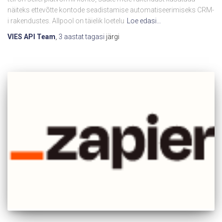
näiteks ettevõtte kontode seadistamise automatiseerimiseks CRM-
i rakendustes. Allpool on täielik loetelu
Loe edasi…
VIES API Team
,
3 aastat
tagasi
järgi