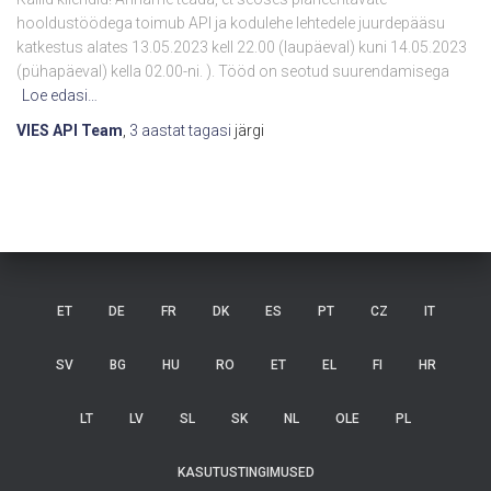
hooldustöödega toimub API ja kodulehe lehtedele juurdepääsu
katkestus alates 13.05.2023 kell 22.00 (laupäeval) kuni 14.05.2023
(pühapäeval) kella 02.00-ni. ). Tööd on seotud suurendamisega
Loe edasi…
VIES API Team
,
3 aastat
tagasi
järgi
ET
DE
FR
DK
ES
PT
CZ
IT
SV
BG
HU
RO
ET
EL
FI
HR
LT
LV
SL
SK
NL
OLE
PL
KASUTUSTINGIMUSED