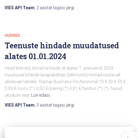
VIES API Team
,
2 aastat
tagasi
järgi
UUDISED
Teenuste hindade muudatused
alates 01.01.2024
Head kliendid, Anname teada, et alates 1. jaanuarist 2024
muutuvad kõikide tavapakettide (tellimuste) hinnad vastavalt
allolevale tabelile: Startup Business Professional 10 € 30 € 50 €
0,03 €/soov (* ) 0,02 €/päring (*) 0,01 €/taotlus (*) (*) Tasud
üksikute eest
Loe edasi…
VIES API Team
,
3 aastat
tagasi
järgi