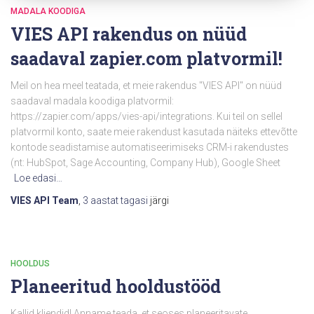
MADALA KOODIGA
VIES API rakendus on nüüd
saadaval zapier.com platvormil!
Meil on hea meel teatada, et meie rakendus "VIES API" on nüüd
saadaval madala koodiga platvormil:
https://zapier.com/apps/vies-api/integrations. Kui teil on sellel
platvormil konto, saate meie rakendust kasutada näiteks ettevõtte
kontode seadistamise automatiseerimiseks CRM-i rakendustes
(nt: HubSpot, Sage Accounting, Company Hub), Google Sheet
Loe edasi…
VIES API Team
,
3 aastat
tagasi
järgi
HOOLDUS
Planeeritud hooldustööd
Kallid kliendid! Anname teada, et seoses planeeritavate