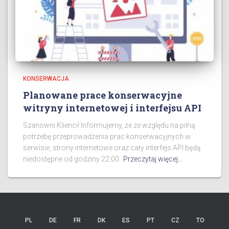
KONSERWACJA
Planowane prace konserwacyjne
witryny internetowej i interfejsu API
Szanowni Klienci! Informujemy, że ze względu na pilną
potrzebę przeprowadzenia prac konserwacyjnych w
serwisie, strony internetowe oraz cały interfejs API będą
niedostępne od godziny 22:00.
Przeczytaj więcej…
PL
DE
FR
DK
ES
PT
CZ
TO