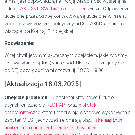
e-mail jest odpowiedzią na Twoją wiadomość wysłaną na
adres
TAXUD-VIESWEB@ec.europa.eu
e-mail. Odpowiedzi
udzielone przez osobę kontaktową są udzielone w imieniu i
zgodnie z wytycznymi politycznymi DG TAXUD, ale nie są
wiążące dla Komisji Europejskiej.
Rozwiązanie:
W tej chwili jedynym skutecznym obejściem, jakie widzimy,
jest wysyłanie żądań
(Numer VAT UE rozpoczynający się
od DE)
poza godzinami szczytu tj. 18:00 – 8:00
[Aktualizacja 18.03.2025]
Obejście problemu
– Udostępniliśmy nowe funkcje
asynchroniczne dla
REST API
oraz
biblioteki
programistyczne
które umożliwiają wsadowe wykonywanie
zapytań VIES i jednocześnie omijają błąd „
The maximum
number of concurrent requests has been