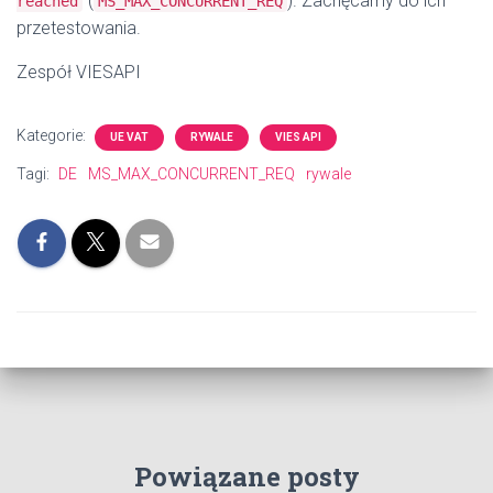
”(
).
Zachęcamy do ich
reached
MS_MAX_CONCURRENT_REQ
przetestowania.
Zespół VIESAPI
Kategorie:
UE VAT
RYWALE
VIES API
Tagi:
DE
MS_MAX_CONCURRENT_REQ
rywale
Powiązane posty