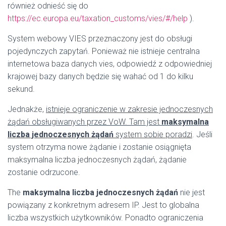
również odnieść się do
https://ec.europa.eu/taxation_customs/vies/#/help
).
System webowy VIES przeznaczony jest do obsługi
pojedynczych zapytań. Ponieważ nie istnieje centralna
internetowa baza danych vies, odpowiedź z odpowiedniej
krajowej bazy danych będzie się wahać od 1 do kilku
sekund.
Jednakże,
istnieje ograniczenie w zakresie jednoczesnych
żądań obsługiwanych przez VoW. Tam jest
maksymalna
liczba jednoczesnych żądań
system sobie poradzi
. Jeśli
system otrzyma nowe żądanie i zostanie osiągnięta
maksymalna liczba jednoczesnych żądań, żądanie
zostanie odrzucone.
The
maksymalna liczba jednoczesnych żądań
nie jest
powiązany z konkretnym adresem IP. Jest to globalna
liczba wszystkich użytkowników. Ponadto ograniczenia