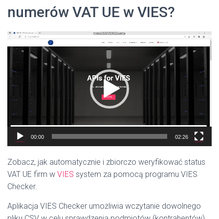
numerów VAT UE w VIES?
Odtwarzacz
video
00:00
02:26
Zobacz, jak automatycznie i zbiorczo weryfikować status
VAT UE firm w
VIES
system
za pomocą programu VIES
Checker.
Aplikacja VIES Checker umożliwia wczytanie dowolnego
pliku CSV w celu sprawdzenia podmiotów (kontrahentów),