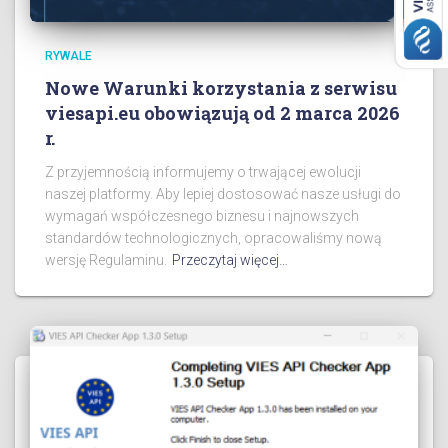
RYWALE
Nowe Warunki korzystania z serwisu
viesapi.eu obowiązują od 2 marca 2026
r.
Z przyjemnością informujemy o trwającej ewolucji
naszej platformy. Aby lepiej dostosować nasze usługi do
wymagań współczesnego biznesu i najnowszych
standardów technologicznych, opracowaliśmy nową
wersję Regulaminu.
Przeczytaj więcej…