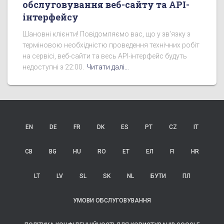
обслуговування веб-сайту та API-
інтерфейсу
Шановні клієнти! Повідомляємо вас, що у зв'язку з
терміновою необхідністю проведення технічних робіт
на сервісі, веб-сайти та весь API-інтерфейс будуть
недоступні з 22:00.
Читати далі…
EN
DE
FR
DK
ES
PT
CZ
IT
СВ
BG
HU
RO
ET
ЕЛ
FI
HR
LT
LV
SL
SK
NL
БУТИ
ПЛ
УМОВИ ОБСЛУГОВУВАННЯ