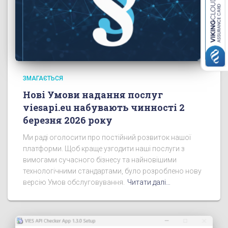
ЗМАГАЄТЬСЯ
Нові Умови надання послуг
viesapi.eu набувають чинності 2
березня 2026 року
Ми раді оголосити про постійний розвиток нашої
платформи. Щоб краще узгодити наші послуги з
вимогами сучасного бізнесу та найновішими
технологічними стандартами, було розроблено нову
версію Умов обслуговування.
Читати далі…