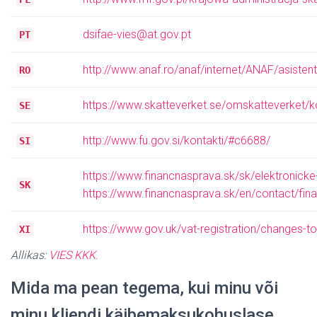
dsifae-vies@at.gov.pt
PT
http://www.anaf.ro/anaf/internet/ANAF/asistent
RO
https://www.skatteverket.se/omskatteverket
SE
http://www.fu.gov.si/kontakti/#c6688/
SI
https://www.financnasprava.sk/sk/elektronick
SK
https://www.financnasprava.sk/en/contact/fina
https://www.gov.uk/vat-registration/changes-to
XI
Allikas:
VIES KKK
.
Mida ma pean tegema, kui minu või
minu kliendi käibemaksukohuslase