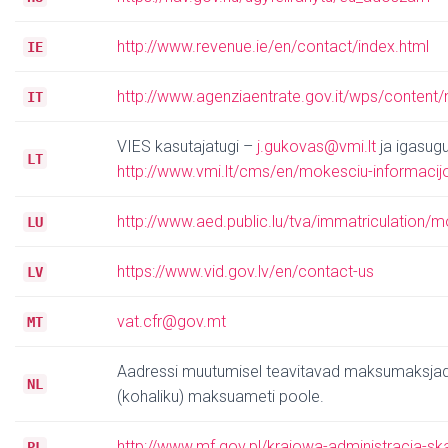
http://www.revenue.ie/en/contact/index.html
IE
http://www.agenziaentrate.gov.it/wps/content/n
IT
VIES kasutajatugi –
j.gukovas@vmi.lt
ja igasugu
LT
http://www.vmi.lt/cms/en/mokesciu-informacij
http://www.aed.public.lu/tva/immatriculation/m
LU
https://www.vid.gov.lv/en/contact-us
LV
vat.cfr@gov.mt
MT
Aadressi muutumisel teavitavad maksumaksjad
NL
(kohaliku) maksuameti poole.
http://www.mf.gov.pl/krajowa-administracja-s
PL