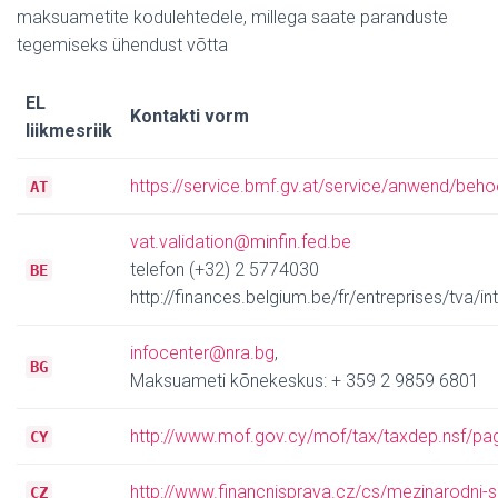
maksuametite kodulehtedele, millega saate paranduste
tegemiseks ühendust võtta
EL
Kontakti vorm
liikmesriik
https://service.bmf.gv.at/service/anwend/beh
AT
vat.validation@minfin.fed.be
telefon (+32) 2 5774030
BE
http://finances.belgium.be/fr/entreprises/tv
infocenter@nra.bg
,
BG
Maksuameti kõnekeskus: + 359 2 9859 6801
http://www.mof.gov.cy/mof/tax/taxdep.nsf/
CY
http://www.financnisprava.cz/cs/mezinarodni-
CZ