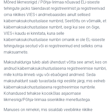
Mõned liikmesriigid / Põhja-Iirimaa nõuavad ELi-siseste
tehingute jaoks täiendavat registreerimist ja registreerivad
oma riiklikes VIES-i andmebaasides ainult sellised
käibemaksukohustuslase numbrid; Seetõttu on võimalik, et
käibemaksukohustuslase numbrit, isegi kui see on õige,
VIES-i kaudu ei kinnitata, kuna selle
käibemaksukohustuslase numbri omanik ei ole EL-isiseste
tehingutega seotud või ei registreerinud end selleks oma
maksuametis.
Maksuhalduriga tuleb alati ühendust võtta see amet, kes on
andnud käibemaksukohustuslasena registreerimise numbri,
mille kohta ilmneb vigu või ebaõigeid andmeid. Seda
maksuhaldurit saab tuvastada riigi eesliite järgi, mis eelneb
käibemaksukohustuslasena registreerimise numbrile.
Kohandused tehakse kooskõlas asjaomase
liikmesriigi/Põhja-Iirimaa siseriiklike menetlustega.
Manuses on nimekiri, mis sisaldab veebilinke riiklike