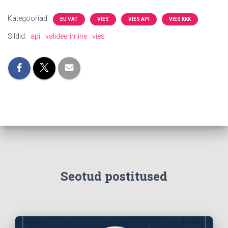
Kategooriad:
EU VAT
VIES
VIES API
VIES KKK
Sildid:
api
valideerimine
vies
Seotud postitused