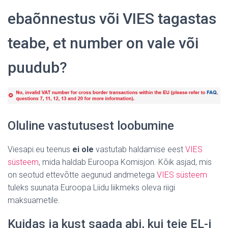
ebaõnnestus või VIES tagastas
teabe, et number on vale või
puudub?
Oluline vastutusest loobumine
Viesapi.eu teenus
ei ole
vastutab haldamise eest
VIES
süsteem
, mida haldab Euroopa Komisjon.
Kõik asjad, mis
on seotud ettevõtte aegunud andmetega
VIES süsteem
tuleks suunata Euroopa Liidu liikmeks oleva riigi
maksuametile.
Kuidas ja kust saada abi, kui teie EL-i