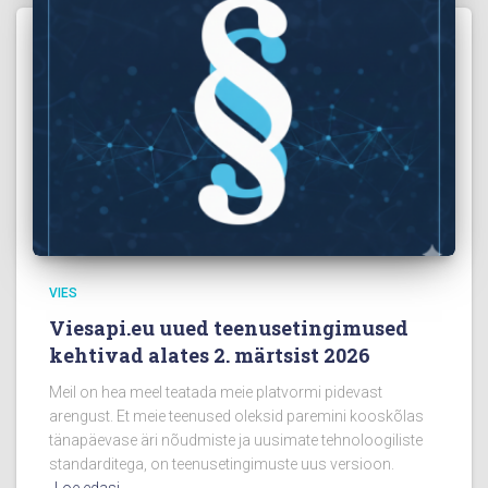
VIES
Viesapi.eu uued teenusetingimused
kehtivad alates 2. märtsist 2026
Meil on hea meel teatada meie platvormi pidevast
arengust. Et meie teenused oleksid paremini kooskõlas
tänapäevase äri nõudmiste ja uusimate tehnoloogiliste
standarditega, on teenusetingimuste uus versioon.