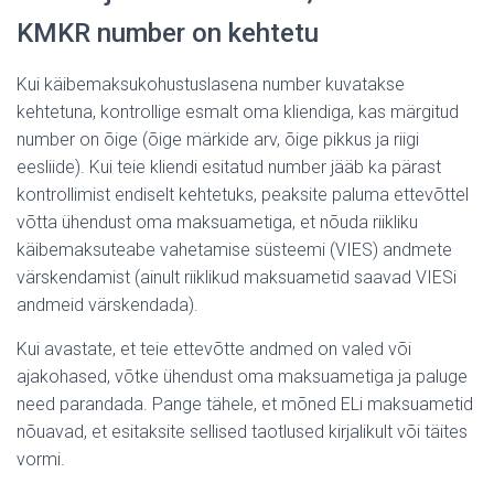
KMKR number on kehtetu
Kui käibemaksukohustuslasena number kuvatakse
kehtetuna, kontrollige esmalt oma kliendiga, kas märgitud
number on õige (õige märkide arv, õige pikkus ja riigi
eesliide). Kui teie kliendi esitatud number jääb ka pärast
kontrollimist endiselt kehtetuks, peaksite paluma ettevõttel
võtta ühendust oma maksuametiga, et nõuda riikliku
käibemaksuteabe vahetamise süsteemi (VIES) andmete
värskendamist (ainult riiklikud maksuametid saavad VIESi
andmeid värskendada).
Kui avastate, et teie ettevõtte andmed on valed või
ajakohased, võtke ühendust oma maksuametiga ja paluge
need parandada. Pange tähele, et mõned ELi maksuametid
nõuavad, et esitaksite sellised taotlused kirjalikult või täites
vormi.