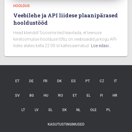
HOOLDUS
Veebilehe ja API liidese plaanipärased
hooldustööd
Head kliendid! Soovime teid teavitada, et teenuse
kiireloomulise hoolduse tõttu on veebisaidid ja kogu API-
liides alates kella 22.00-st kättesaamatud.
Loe edasi…
ET
DE
FR
DK
ES
PT
CZ
IT
SV
BG
HU
RO
ET
EL
FI
HR
LT
LV
SL
SK
NL
OLE
PL
KASUTUSTINGIMUSED