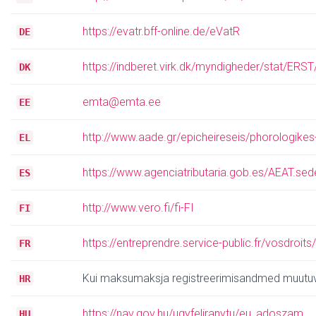
https://evatr.bff-online.de/eVatR
DE
https://indberet.virk.dk/myndigheder/stat/E
DK
emta@emta.ee
EE
http://www.aade.gr/epicheireseis/phorologike
EL
https://www.agenciatributaria.gob.es/AEAT.se
ES
http://www.vero.fi/fi-FI
FI
https://entreprendre.service-public.fr/vosdroit
FR
Kui maksumaksja registreerimisandmed muutuv
HR
https://nav.gov.hu/ugyfeliranytu/eu_adoszam
HU