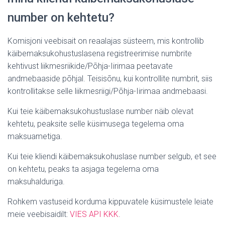
number on kehtetu?
Komisjoni veebisait on reaalajas süsteem, mis kontrollib
käibemaksukohustuslasena registreerimise numbrite
kehtivust liikmesriikide/Põhja-Iirimaa peetavate
andmebaaside põhjal. Teisisõnu, kui kontrollite numbrit, siis
kontrollitakse selle liikmesriigi/Põhja-Iirimaa andmebaasi.
Kui teie käibemaksukohustuslase number näib olevat
kehtetu, peaksite selle küsimusega tegelema oma
maksuametiga.
Kui teie kliendi käibemaksukohuslase number selgub, et see
on kehtetu, peaks ta asjaga tegelema oma
maksuhalduriga.
Rohkem vastuseid korduma kippuvatele küsimustele leiate
meie veebisaidilt:
VIES API KKK
.