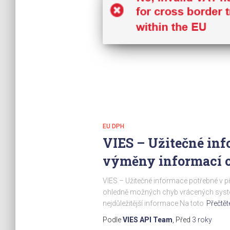
EU DPH
VIES – Užitečné inf
výměny informací 
VIES – Užitečné informace potřebné v 
ohledně možných chyb vrácených systé
nejdůležitější informace Na toto
Přečtět
Podle
VIES API Team
, Před
3 roky