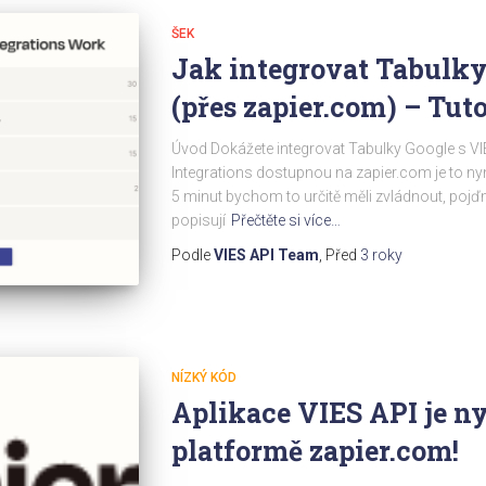
ŠEK
Jak integrovat Tabulky
(přes zapier.com) – Tuto
Úvod Dokážete integrovat Tabulky Google s VIE
Integrations dostupnou na zapier.com je to ny
5 minut bychom to určitě měli zvládnout, pojď
popisují
Přečtěte si více…
Podle
VIES API Team
, Před
3 roky
NÍZKÝ KÓD
Aplikace VIES API je ny
platformě zapier.com!