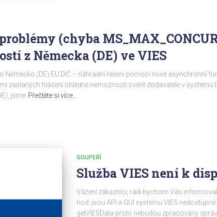
 problémy (chyba MS_MAX_CONCUR
ostí z Německa (DE) ve VIES
mecko (DE) EU DIČ – náhradní řešení pomocí nové asynchronní fun
ámi zaslaných hlášení ohledně nemožnosti ověřit dodavatele v systém
DE), jsme
Přečtěte si více…
SOUPEŘÍ
Služba VIES není k disp
Vážení zákazníci, rádi bychom Vás informovali
hod. jsou API a GUI systému VIES nedostupné
getVIESData proto nebudou zpracovány správn