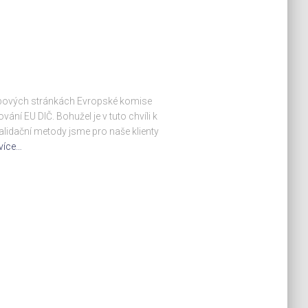
bových stránkách Evropské komise
ání EU DIČ. Bohužel je v tuto chvíli k
validační metody jsme pro naše klienty
 více…