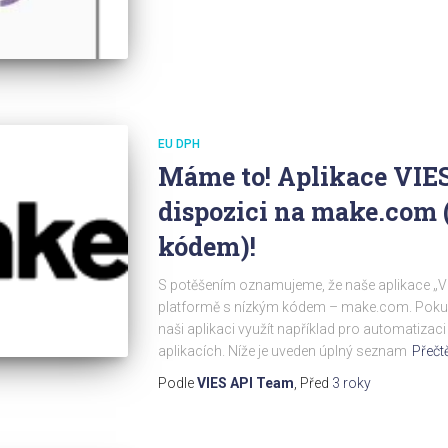
EU DPH
Máme to! Aplikace VIES
dispozici na make.com 
kódem)!
S potěšením oznamujeme, že naše aplikace „VIES
platformě s nízkým kódem – make.com. Pokud 
naši aplikaci využít například pro automatizac
aplikacích. Níže je uveden úplný seznam
Přečtě
Podle
VIES API Team
, Před
3 roky