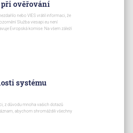
 při ověřování
ezdařilo nebo VIES vrátil informaci, že
pozornění Služba viesapi.eu není
avuje Evropská komise. Na všem záleží
nosti systému
ci, z důvodu mnoha vašich dotazů
 záznam, abychom shromáždili všechny