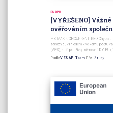
EU DPH
[VYŘEŠENO] Vážné
ověřováním společn
MS_MAX_CONCURRENT_REQ Chyba pro Ně
zákazníci, vzhledem k velkému počtu v
(VIES), kteří používají německé DIČ EU (
Podle
VIES API Team
, Před
3 roky