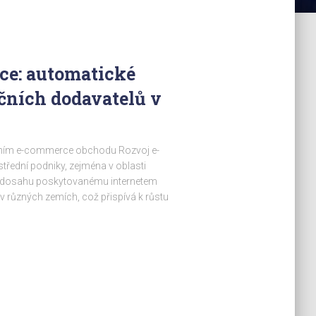
ce: automatické
čních dodavatelů v
ičním e-commerce obchodu Rozvoj e-
řední podniky, zejména v oblasti
y dosahu poskytovanému internetem
 různých zemích, což přispívá k růstu