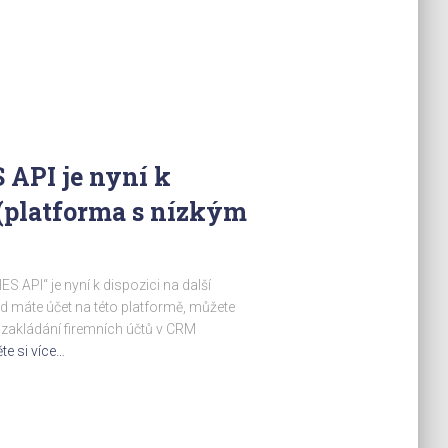
 API je nyní k
(platforma s nízkým
 API“ je nyní k dispozici na další
máte účet na této platformě, můžete
i zakládání firemních účtů v CRM
te si více…