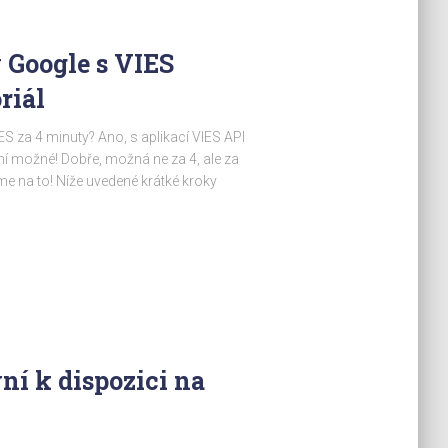
 Google s VIES
riál
S za 4 minuty? Ano, s aplikací VIES API
ní možné! Dobře, možná ne za 4, ale za
me na to! Níže uvedené krátké kroky
ní k dispozici na