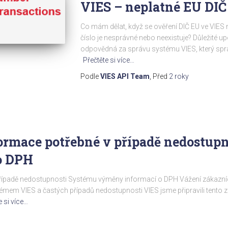
VIES – neplatné EU DIČ
Co mám dělat, když se ověření DIČ EU ve VIES n
číslo je nesprávné nebo neexistuje? Důležité u
odpovědná za správu systému VIES, který spr
Přečtěte si více…
Podle
VIES API Team
, Před
2 roky
ormace potřebné v případě nedostup
o DPH
případě nedostupnosti Systému výměny informací o DPH Vážení zákazní
mem VIES a častých případů nedostupnosti VIES jsme připravili tento
e si více…