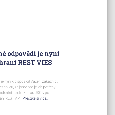
é odpovědi je nyní
zhraní REST VIES
 nyní k dispozici! Vážení zákazníci,
sapi.eu, že jsme pro jejich potřeby
stentní se strukturou JSON po
aní REST API.
Přečtěte si více…