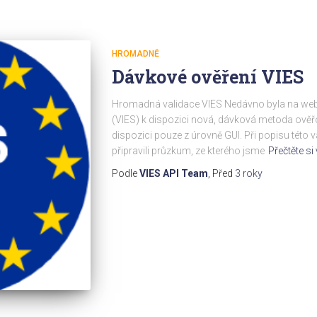
HROMADNĚ
Dávkové ověření VIES
Hromadná validace VIES Nedávno byla na we
(VIES) k dispozici nová, dávková metoda ověřov
dispozici pouze z úrovně GUI. Při popisu této 
připravili průzkum, ze kterého jsme
Přečtěte si
Podle
VIES API Team
, Před
3 roky