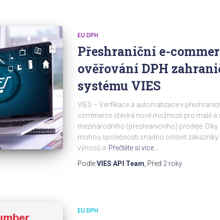
EU DPH
Přeshraniční e-commer
ověřování DPH zahrani
systému VIES
VIES – Verifikace a automatizace v přeshran
commerce otevírá nové možnosti pro malé a st
mezinárodního (přeshraničního) prodeje. Dík
mohou společnosti snadno oslovit zákazníky v
výnosů a
Přečtěte si více…
Podle
VIES API Team
, Před
2 roky
EU DPH