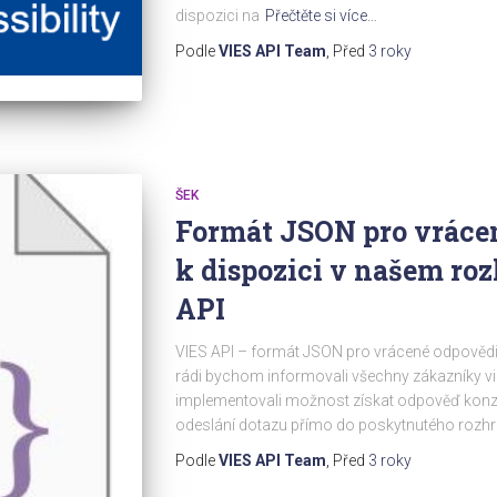
dispozici na
Přečtěte si více…
Podle
VIES API Team
, Před
3 roky
ŠEK
Formát JSON pro vrácen
k dispozici v našem ro
API
VIES API – formát JSON pro vrácené odpovědi je
rádi bychom informovali všechny zákazníky vie
implementovali možnost získat odpověď konzi
odeslání dotazu přímo do poskytnutého rozhr
Podle
VIES API Team
, Před
3 roky