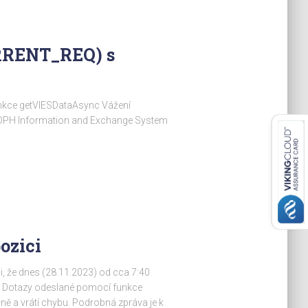
RENT_REQ) s
kce getVIESDataAsync Vážení
u DPH Information and Exchange System
ozici
, že dnes (28.11.2023) od cca 7:40
. Dotazy odeslané pomocí funkce
ě a vrátí chybu. Podrobná zpráva je k