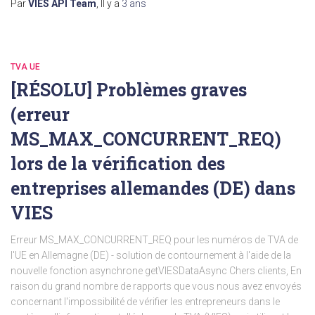
Par
VIES API Team
, Il y a
3 ans
TVA UE
[RÉSOLU] Problèmes graves
(erreur
MS_MAX_CONCURRENT_REQ)
lors de la vérification des
entreprises allemandes (DE) dans
VIES
Erreur MS_MAX_CONCURRENT_REQ pour les numéros de TVA de
l'UE en Allemagne (DE) - solution de contournement à l'aide de la
nouvelle fonction asynchrone getVIESDataAsync Chers clients, En
raison du grand nombre de rapports que vous nous avez envoyés
concernant l'impossibilité de vérifier les entrepreneurs dans le