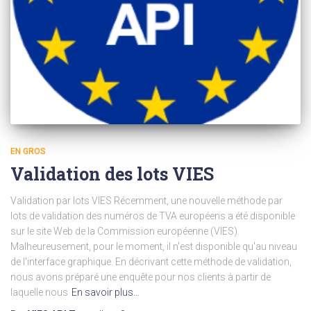
EN GROS
Validation des lots VIES
Validation par lots VIES Récemment, une nouvelle méthode par
lots de validation des numéros de TVA européens a été disponible
sur le site Web de la Commission européenne (VIES).
Malheureusement, pour le moment, il n'est disponible qu'au niveau
de l'interface graphique. En décrivant cette méthode de validation,
nous avons préparé une enquête pour nos clients à partir de
laquelle nous
En savoir plus…