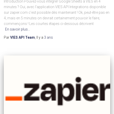
Introduction Pouvez-vous intégrer Google Sheets à VIES en 4
minutes ? Oui, avec l'application VIES API Integrations disponible
sur zapier.com c'est possible dès maintenant ! Ok, peut-être pas en
4, mais en 5 minutes on devrait certainement pouvoir le faire,
commençons ! Les courtes étapes ci-dessous décrivent
En savoir plus…
Par
VIES API Team
, Il y a
3 ans