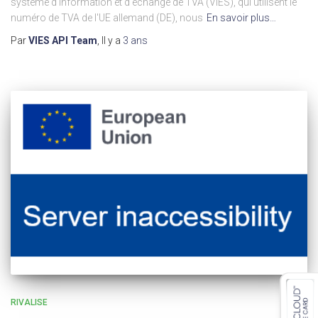
système d'information et d'échange de TVA (VIES), qui utilisent le
numéro de TVA de l'UE allemand (DE), nous
En savoir plus…
Par
VIES API Team
, Il y a
3 ans
RIVALISE