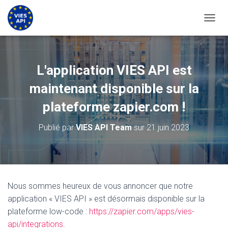
BASCU
L'application VIES API est
maintenant disponible sur la
plateforme zapier.com !
Publié par
VIES API Team
sur
21 juin 2023
Nous sommes heureux de vous annoncer que notre
application « VIES API » est désormais disponible sur la
plateforme low-code :
https://zapier.com/apps/vies-
api/integrations
.