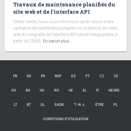
Travaux de maintenance planifiés du
site web et de l'interface API
Chers clients, nous vous informons qu'en raison d'une
opération de maintenance urgente sur le service, les sites
web et l'intégralité de l'interface API seront indisponibles à
partir de 22h00.
En savoir plus…
FR
DE
FR
NSP
ES
PT
CZ
CE
SV
BG
HU
RO
HE
EL
FI
HEURE
LT
BT
SL
SASK.
T.-N.-L.
ÊTRE
PL
CONDITIONS D'UTILISATION