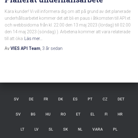
Kära kunder! Vi vill informera dig om att på grund av det planerade
underhållsarbetet kommer det att bli en paus i åtkomsten till API:et
och webbsidorna från kl. 22.00 den 13 maj 2023 (lördag) till 02.00
den 14 maj 2023 (söndag) ). Arbetena kommer att vara relaterade
till att öka
Läs mer…
Av
VIES API Team
,
3 år
sedan
SV
DE
FR
DK
ES
PT
CZ
DET
SV
BG
HU
RO
ET
EL
FI
HR
LT
LV
SL
SK
NL
VARA
PL