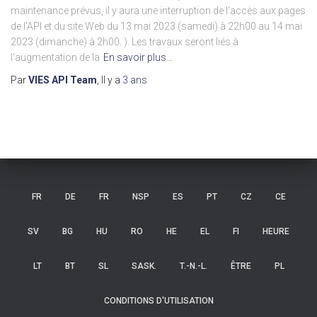
maintenance prévus, il y aura une interruption de l'accès aux pages
de l'API et du site Web du 13 mai 2023 (samedi) à 22h00 au 14 mai
2023 (dimanche) à 2h00. ). Les travaux seront liés à
l'augmentation de la
En savoir plus…
Par
VIES API Team
, Il y a
3 ans
FR
DE
FR
NSP
ES
PT
CZ
CE
SV
BG
HU
RO
HE
EL
FI
HEURE
LT
BT
SL
SASK.
T.-N.-L.
ÊTRE
PL
CONDITIONS D'UTILISATION