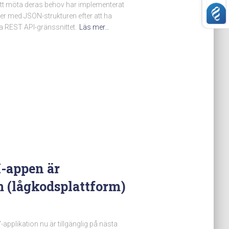
 att möta deras behov har implementerat
r med JSON-strukturen efter att ha
lna REST API-gränssnittet.
Läs mer…
I-appen är
m (lågkodsplattform)
-applikation nu är tillgänglig på nästa