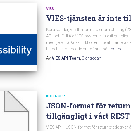
VIES
VIES-tjänsten är inte ti
Kära kunder, Vi vill informera er om att idag (
API och GUI för VIES-systemet inte tillgängli
med getVIESData-funktionen inte att hanteras k
Ett detaljerat meddelande finns på
Läs mer…
Av
VIES API Team
,
3 år
sedan
KOLLA UPP
JSON-format för return
tillgängligt i vårt RES
VIES API – JSON-format för returnerade svar är n