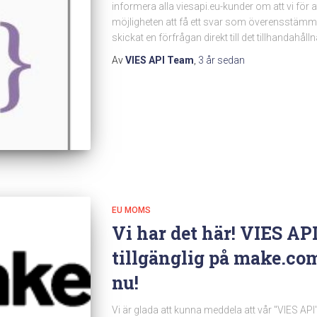
informera alla viesapi.eu-kunder om att vi för
möjligheten att få ett svar som överensstämme
skickat en förfrågan direkt till det tillhandahål
Av
VIES API Team
,
3 år
sedan
EU MOMS
Vi har det här! VIES AP
tillgänglig på make.co
nu!
Vi är glada att kunna meddela att vår "VIES API"