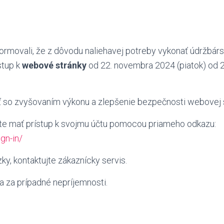
ormovali, že z dôvodu naliehavej potreby vykonať údržbár
stup k
webové stránky
od 22. novembra 2024 (piatok) od 21
ť so zvyšovaním výkonu
a zlepšenie bezpečnosti webovej s
e mať prístup k svojmu účtu pomocou priameho odkazu:
ign-in/
ky, kontaktujte zákaznícky servis.
 za prípadné nepríjemnosti.