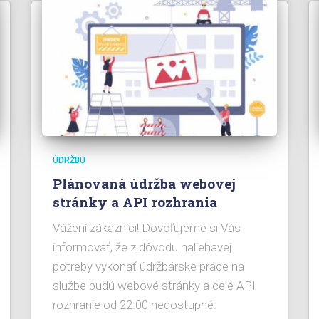
ÚDRŽBU
Plánovaná údržba webovej
stránky a API rozhrania
Vážení zákazníci! Dovoľujeme si Vás
informovať, že z dôvodu naliehavej
potreby vykonať údržbárske práce na
službe budú webové stránky a celé API
rozhranie od 22:00 nedostupné.