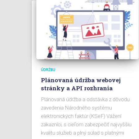
ÚDRŽBU
Plánovaná údržba webovej
stránky a API rozhrania
Plánovaná údržba a odstávka z dôvodu
zavedenia Národného systému
elektronických faktúr (KSeF) Vážení
zákazníci, s cieľom zabezpečiť najvyššiu
kvalitu služieb a plný súlad s platnými