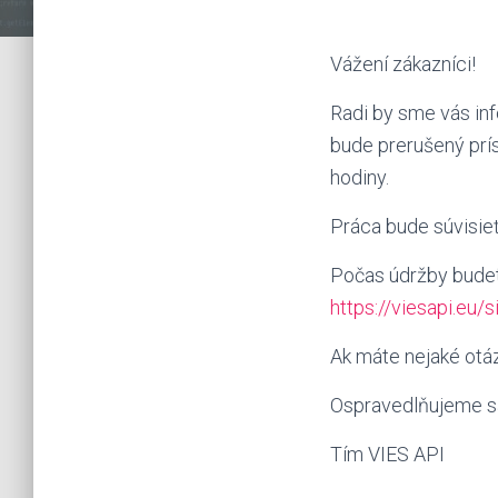
Vážení zákazníci!
Radi by sme vás inf
bude prerušený prí
hodiny.
Práca bude súvisie
Počas údržby budet
https://viesapi.eu/s
Ak máte nejaké otáz
Ospravedlňujeme sa
Tím VIES API