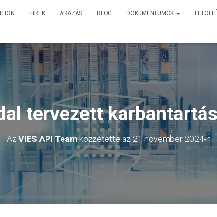
TTHON
HÍREK
ÁRAZÁS
BLOG
DOKUMENTUMOK
LETÖLT
al tervezett karbantartá
Az
VIES API Team
közzétette az
21 november 2024
-n