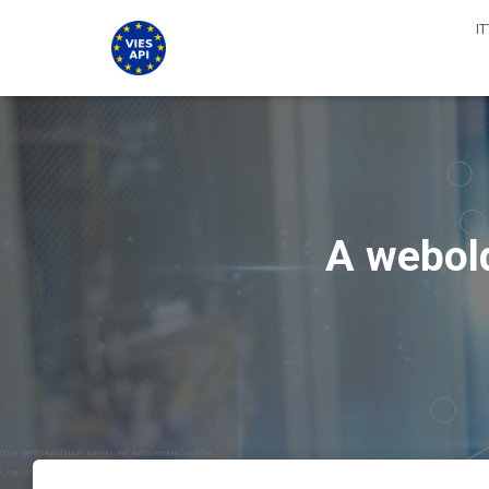
I
A webold