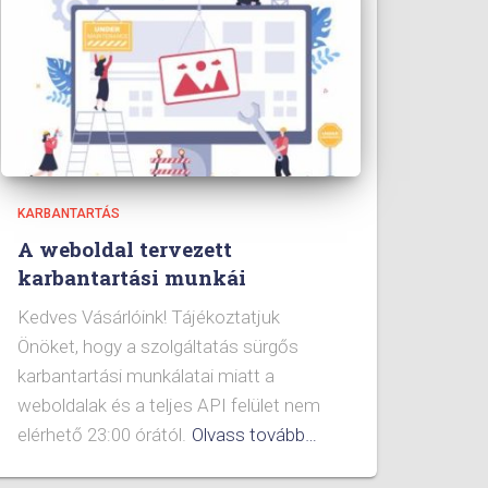
KARBANTARTÁS
A weboldal tervezett
karbantartási munkái
Kedves Vásárlóink! Tájékoztatjuk
Önöket, hogy a szolgáltatás sürgős
karbantartási munkálatai miatt a
weboldalak és a teljes API felület nem
elérhető 23:00 órától.
Olvass tovább…