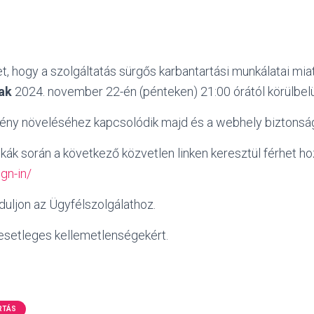
t, hogy a szolgáltatás sürgős karbantartási munkálatai mia
ak
2024. november 22-én (pénteken) 21:00 órától körülbelül
mény növeléséhez kapcsolódik majd
és a webhely biztonság
kák során a következő közvetlen linken keresztül férhet ho
ign-in/
duljon az Ügyfélszolgálathoz.
 esetleges kellemetlenségekért.
RTÁS