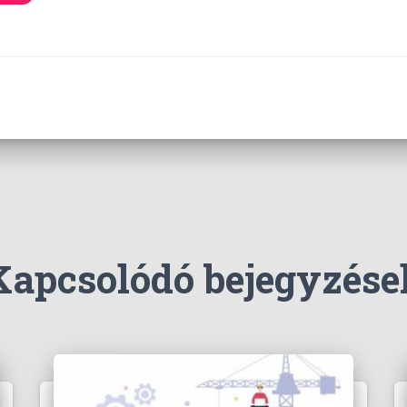
Kapcsolódó bejegyzése