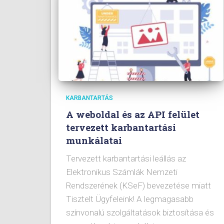
KARBANTARTÁS
A weboldal és az API felület
tervezett karbantartási
munkálatai
Tervezett karbantartási leállás az
Elektronikus Számlák Nemzeti
Rendszerének (KSeF) bevezetése miatt
Tisztelt Ügyfeleink! A legmagasabb
színvonalú szolgáltatások biztosítása és