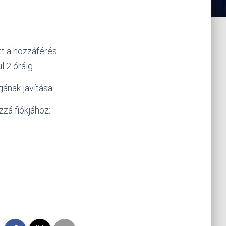
tt a hozzáférés
 2 óráig.
ának javítása.
zzá fiókjához: