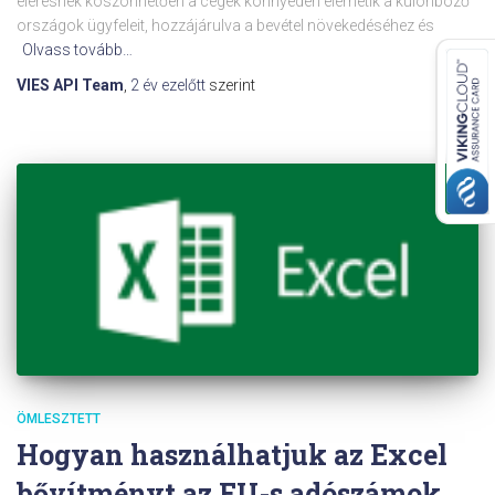
elérésnek köszönhetően a cégek könnyedén elérhetik a különböző
országok ügyfeleit, hozzájárulva a bevétel növekedéséhez és
Olvass tovább…
VIES API Team
,
2 év
ezelőtt
szerint
ÖMLESZTETT
Hogyan használhatjuk az Excel
bővítményt az EU-s adószámok