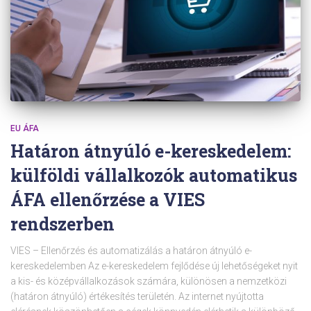
EU ÁFA
Határon átnyúló e-kereskedelem:
külföldi vállalkozók automatikus
ÁFA ellenőrzése a VIES
rendszerben
VIES – Ellenőrzés és automatizálás a határon átnyúló e-
kereskedelemben Az e-kereskedelem fejlődése új lehetőségeket nyit
a kis- és középvállalkozások számára, különösen a nemzetközi
(határon átnyúló) értékesítés területén. Az internet nyújtotta