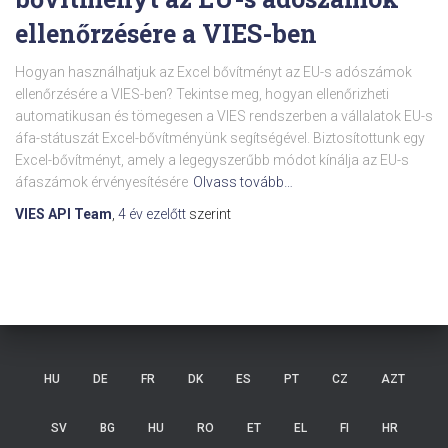
ellenőrzésére a VIES-ben
Hogyan használhatjuk az Excel bővítményt az EU-s adószámok
ellenőrzésére a VIES-ben? Tekintse meg, hogyan ellenőrizheti
automatikusan és tömegesen a VIES rendszerben a vállalatok EU-s
áfa-státuszát Excel-bővítményünk segítségével. Biztosítottunk egy
Excel-bővítményt, amely a legegyszerűbb módot kínálja az EU-s
áfaszámok érvényesítésére
Olvass tovább…
VIES API Team
,
4 év
ezelőtt
szerint
HU
DE
FR
DK
ES
PT
CZ
AZT
SV
BG
HU
RO
ET
EL
FI
HR