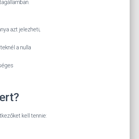
tagállamban.
nya azt jelezheti,
eknél a nulla
tséges
ert?
kezőket kell tennie:
: