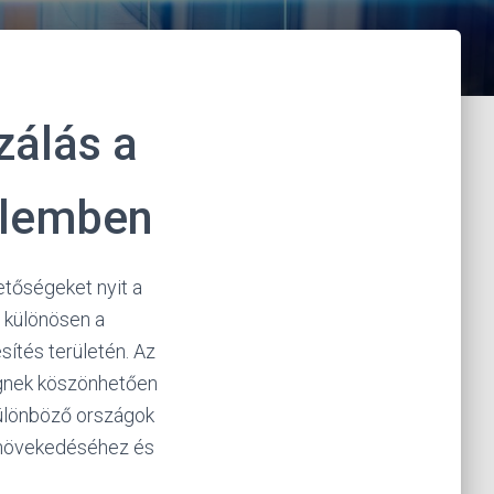
zálás a
elemben
etőségeket nyit a
, különösen a
sítés területén. Az
ségnek köszönhetően
különböző országok
k növekedéséhez és