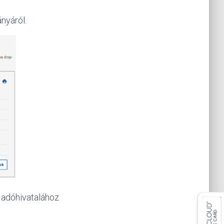
ányáról.
 adóhivatalához