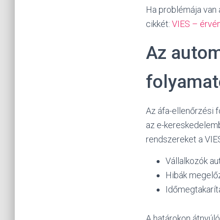
Ha problémája van a
cikkét:
VIES – érvé
Az automa
folyamato
Az áfa-ellenőrzési 
az e-kereskedelembe
rendszereket a VIES
Vállalkozók a
Hibák megelőz
Időmegtakarít
A határokon átnyúló