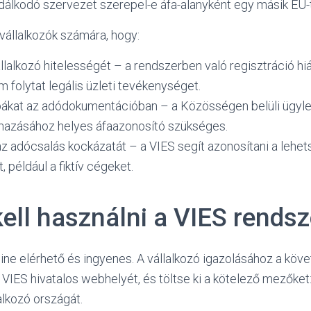
dálkodó szervezet szerepel-e áfa-alanyként egy másik EU-
 vállalkozók számára, hogy:
állalkozó hitelességét – a rendszerben való regisztráció hiá
 folytat legális üzleti tevékenységet.
ibákat az adódokumentációban – a Közösségen belüli ügylet
lmazásához helyes áfaazonosító szükséges.
az adócsalás kockázatát – a VIES segít azonosítani a lehe
 például a fiktív cégeket.
ell használni a VIES rendsz
ine elérhető és ingyenes. A vállalkozó igazolásához a követ
VIES hivatalos webhelyét, és töltse ki a kötelező mezőket
lalkozó országát.