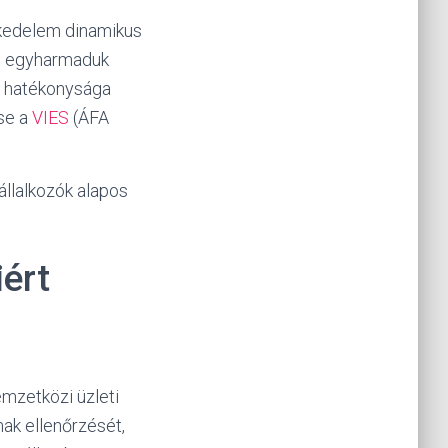
skedelem dinamikus
], egyharmaduk
s hatékonysága
ése a
VIES
(ÁFA
állalkozók alapos
iért
emzetközi üzleti
nak ellenőrzését,