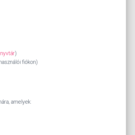
nyvtár
)
használói fiókon)
mára, amelyek: