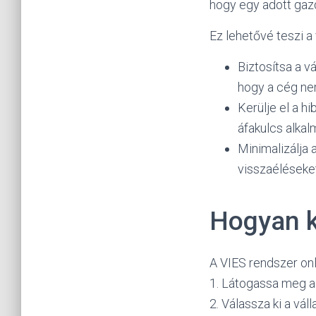
hogy egy adott gaz
Ez lehetővé teszi a
Biztosítsa a v
hogy a cég nem
Kerülje el a h
áfakulcs alka
Minimalizálja 
visszaéléseket,
Hogyan k
A VIES rendszer onl
1. Látogassa meg a 
2. Válassza ki a vál