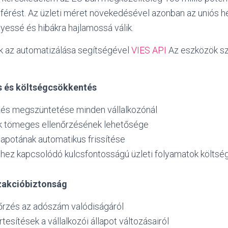
áférést. Az üzleti méret növekedésével azonban az uniós 
yessé és hibákra hajlamossá válik.
k az automatizálása segítségével
VIES API
Az eszközök s
s és költségcsökkentés
rzés megszüntetése minden vállalkozónál
 tömeges ellenőrzésének lehetősége
llapotának automatikus frissítése
shez kapcsolódó kulcsfontosságú üzleti folyamatok költs
zakcióbiztonság
nőrzés az adószám valódiságáról
tesítések a vállalkozói állapot változásairól