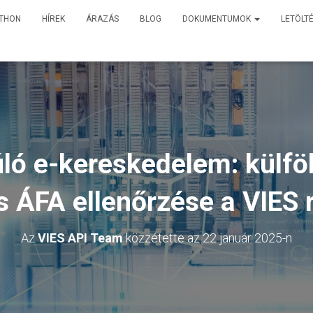
TTHON
HÍREK
ÁRAZÁS
BLOG
DOKUMENTUMOK
LETÖLT
ló e-kereskedelem: külföl
 ÁFA ellenőrzése a VIES
Az
VIES API Team
közzétette az
22 január 2025
-n