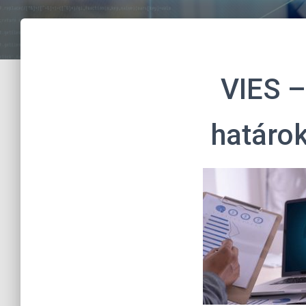
VIES –
határo