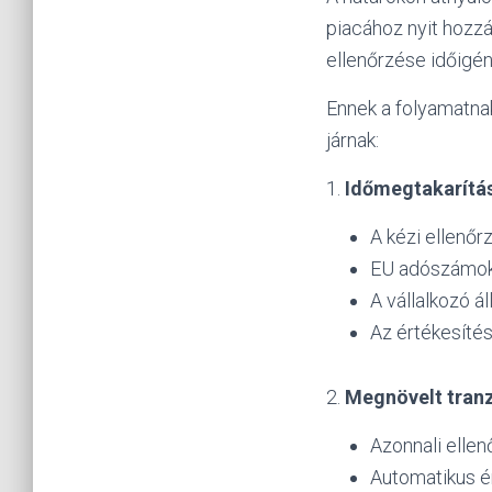
piacához nyit hozz
ellenőrzése időigén
Ennek a folyamatna
járnak:
1.
Időmegtakarítá
A kézi ellenő
EU adószámok
A vállalkozó á
Az értékesíté
2.
Megnövelt tran
Azonnali elle
Automatikus ér