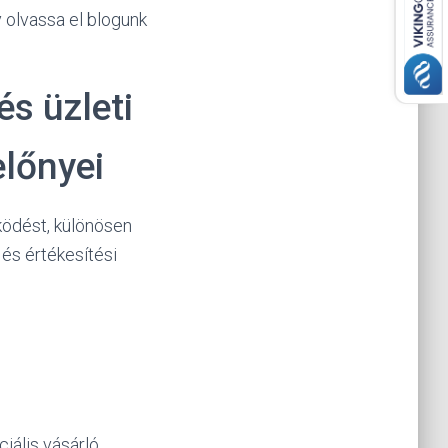
 olvassa el blogunk
és üzleti
előnyei
űködést, különösen
és értékesítési
iális vásárló