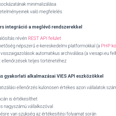
kockázatának minimalizálása
vetelményeinek való megfelelés
rs integráció a meglévő rendszerekkel
lósítás révén
REST API felület
ehetőség népszerű e-kereskedelmi platformokkal (a
PHP kö
 visszaigazolások automatikus archiválása (a viesapi.eu fel
 ellenőrzések teljes történetéhez
s gyakorlati alkalmazásai VIES API eszközökkel
izálási ellenőrzés különösen értékes azon vállalatok szá
cán is értékesíthet
s nagyszámú vállalkozóval
ésre van szükség az értékesítési folyamat során