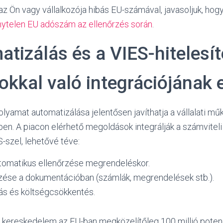
z Ön vagy vállalkozója hibás EU-számával, javasoljuk, hogy
nytelen EU adószám az ellenőrzés során
.
tizálás és a VIES-hitelesít
kkal való integrációjának 
folyamat automatizálása jelentősen javíthatja a vállalati m
n. A piacon elérhető megoldások integrálják a számviteli 
-szel, lehetővé téve:
utomatikus ellenőrzése megrendeléskor.
ése a dokumentációban (számlák, megrendelések stb.).
ás és költségcsökkentés.
 kereskedelem az EU-ban megközelítőleg 100 millió potenc