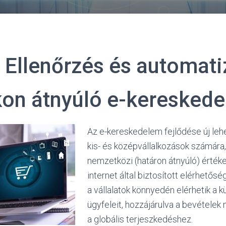
 Ellenőrzés és automati
kon átnyúló e-keresked
Az e-kereskedelem fejlődése új leh
kis- és középvállalkozások számára
nemzetközi (határon átnyúló) értéke
internet által biztosított elérhető
a vállalatok könnyedén elérhetik a 
ügyfeleit, hozzájárulva a bevétele
a globális terjeszkedéshez.