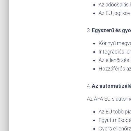
Az adócsalás 
Az EU jogi kö
3.
Egyszerű és gyo
Könnyű megva
Integrációs l
Az ellenőrzési
Hozzáférés az
4.
Az automatizálá
Az ÁFA EU-s automat
Az EU több pia
Együttműködé
Gyors ellenőrz