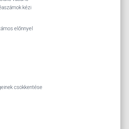
héaszámok kézi
zámos előnnyel
égeinek csökkentése