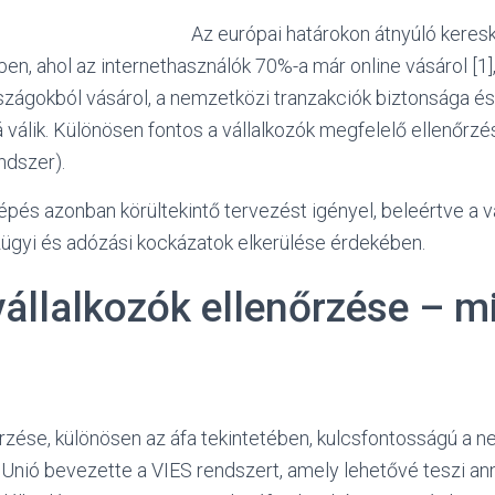
Az európai határokon átnyúló kere
en, ahol az internethasználók 70%-a már online vásárol [1
szágokból vásárol, a nemzetközi tranzakciók biztonsága é
válik. Különösen fontos a vállalkozók megfelelő ellenőrz
ndszer).
 lépés azonban körültekintő tervezést igényel, beleértve a v
zügyi és adózási kockázatok elkerülése érdekében.
vállalkozók ellenőrzése – m
őrzése, különösen az áfa tekintetében, kulcsfontosságú a n
 Unió bevezette a VIES rendszert, amely lehetővé teszi an