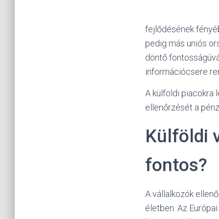
fejlődésének fényéb
pedig más uniós or
döntő fontosságúvá 
információcsere re
A külföldi piacokra
ellenőrzését a pén
Külföldi 
fontos?
A vállalkozók ellen
életben. Az Európai