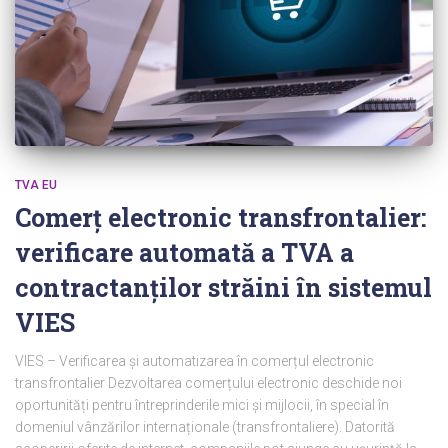
TVA EU
Comerț electronic transfrontalier:
verificare automată a TVA a
contractanților străini în sistemul
VIES
VIES – Verificarea și automatizarea în comerțul electronic
transfrontalier Dezvoltarea comerțului electronic deschide noi
oportunități pentru întreprinderile mici și mijlocii, în special în
domeniul vânzărilor internaționale (transfrontaliere). Datorită