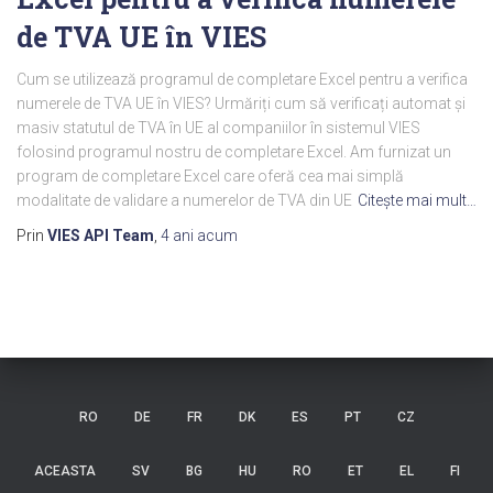
de TVA UE în VIES
Cum se utilizează programul de completare Excel pentru a verifica
numerele de TVA UE în VIES? Urmăriți cum să verificați automat și
masiv statutul de TVA în UE al companiilor în sistemul VIES
folosind programul nostru de completare Excel. Am furnizat un
program de completare Excel care oferă cea mai simplă
modalitate de validare a numerelor de TVA din UE
Citeşte mai mult…
Prin
VIES API Team
,
4 ani
acum
RO
DE
FR
DK
ES
PT
CZ
ACEASTA
SV
BG
HU
RO
ET
EL
FI