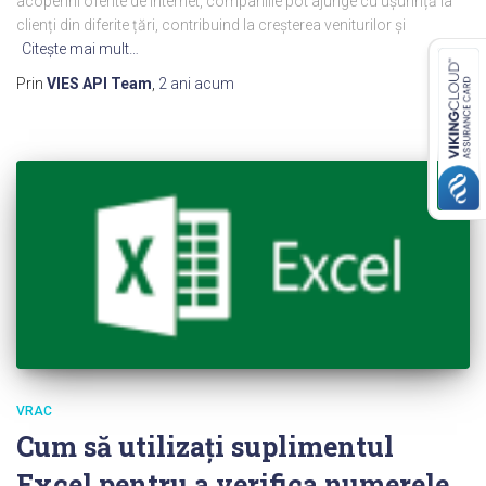
acoperirii oferite de internet, companiile pot ajunge cu ușurință la
clienți din diferite țări, contribuind la creșterea veniturilor și
Citeşte mai mult…
Prin
VIES API Team
,
2 ani
acum
VRAC
Cum să utilizați suplimentul
Excel pentru a verifica numerele