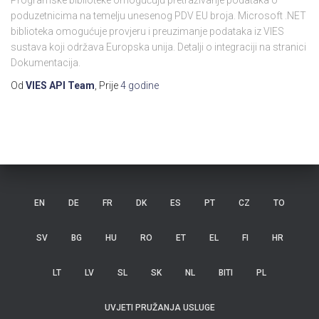
Programske biblioteke omogućuju pretraživanje podataka o
poduzetnicima na temelju unesenog PDV EU broja. Microsoft .NET
biblioteka omogućuje provjeru i preuzimanje podataka iz VIES
sustava koji održava Europska unija. Detalji o integraciji na stranici
Dokumentacija.
Od
VIES API Team
, Prije
4 godine
EN
DE
FR
DK
ES
PT
CZ
TO
SV
BG
HU
RO
ET
EL
FI
HR
LT
LV
SL
SK
NL
BITI
PL
UVJETI PRUŽANJA USLUGE