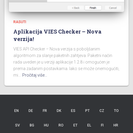
RASUTI
Aplikacija VIES Checker – Nova
verzija!
VIES API Checker – Nova verzija s poboljšanim
algoritmom za slanje paketnih zahtjeva. Paketni način
rada uveden je u verziji aplikacije 1.2.8 i omogućen je
prema zadanim postavkama. Iako se može onemogućiti,
mi…
Pročitaj više…
EN
DE
FR
DK
ES
PT
CZ
TO
SV
BG
HU
RO
ET
EL
FI
HR