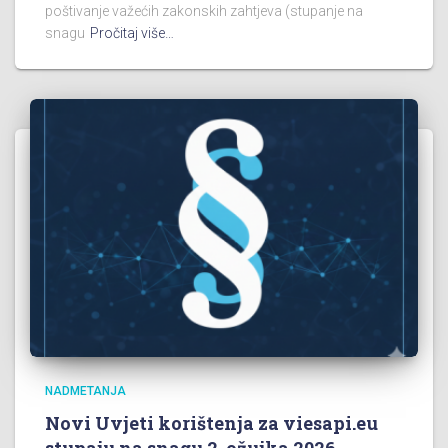
poštivanje važećih zakonskih zahtjeva (stupanje na
snagu
Pročitaj više…
NADMETANJA
Novi Uvjeti korištenja za viesapi.eu