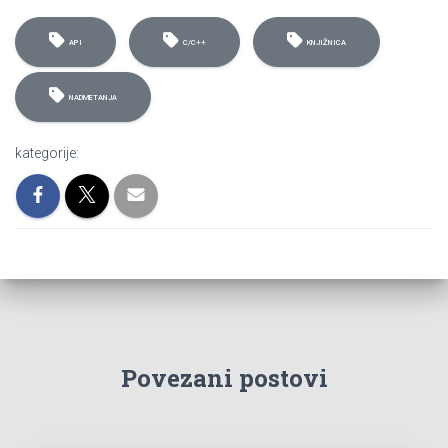
API
C/C++
KNJIŽNICA
NADMETANJA
kategorije:
Povezani postovi