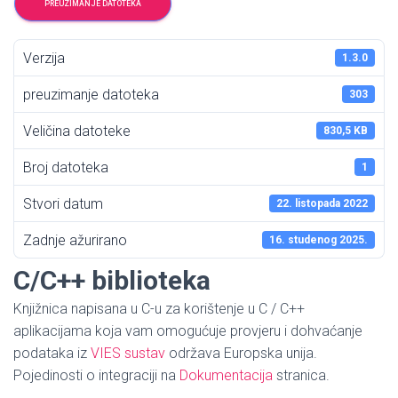
PREUZIMANJE DATOTEKA
Verzija
1.3.0
preuzimanje datoteka
303
Veličina datoteke
830,5 KB
Broj datoteka
1
Stvori datum
22. listopada 2022
Zadnje ažurirano
16. studenog 2025.
C/C++ biblioteka
Knjižnica napisana u C-u za korištenje u C / C++
aplikacijama koja vam omogućuje provjeru i dohvaćanje
podataka iz
VIES sustav
održava Europska unija.
Pojedinosti o integraciji na
Dokumentacija
stranica.