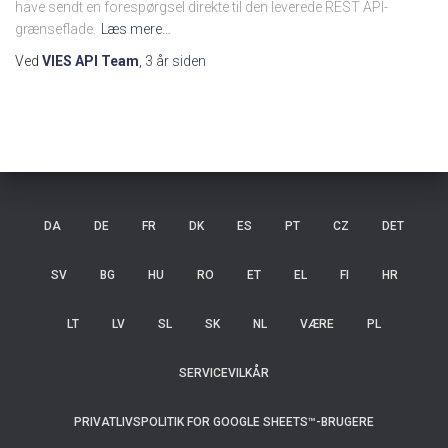
have sendt en forespørgsel direkte til den leverede REST API-
grænseflade.
Læs mere…
Ved
VIES API Team
,
3 år
siden
DA
DE
FR
DK
ES
PT
CZ
DET
SV
BG
HU
RO
ET
EL
FI
HR
LT
LV
SL
SK
NL
VÆRE
PL
SERVICEVILKÅR
PRIVATLIVSPOLITIK FOR GOOGLE SHEETS™-BRUGERE