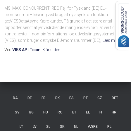
MS_MAX_CONCURRENT_REQ Fejl for Tyskland (DE) EU-
momsnumre – løsning ved brug af ny asynkron funktion
getVIESDataAsync Kære kunder, På grund af det store antal
rapporter sendt af jer vedrørende manglende evne til at verificere
kontrahenter i momsinformations- og udvekslingssystemet
(VIES), som bruger det tyske EU-momsnummer (DE),
Læs mere…
Ved
VIES API Team
,
3 år
siden
DA
DE
FR
DK
ES
PT
CZ
DET
SV
BG
HU
RO
ET
EL
FI
HR
LT
LV
SL
SK
NL
VÆRE
PL