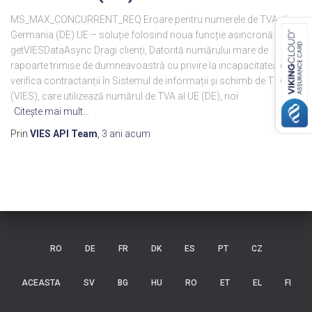
MS_MAX_CONCURRENT_REQ Eroare pentru numerele de TVA din
Germania (DE) UE – soluție folosind noua funcție asincronă
getVIESDataAsync Dragi clienți, Datorită numărului mare de
rapoarte trimise de dumneavoastră cu privire la incapacitatea de a
verifica contractanții în Sistemul de informații și schimb de TVA
(VIES), care utilizează numărul de TVA al UE (DE), noi
Citeşte mai mult…
Prin
VIES API Team
,
3 ani
acum
RO
DE
FR
DK
ES
PT
CZ
ACEASTA
SV
BG
HU
RO
ET
EL
FI