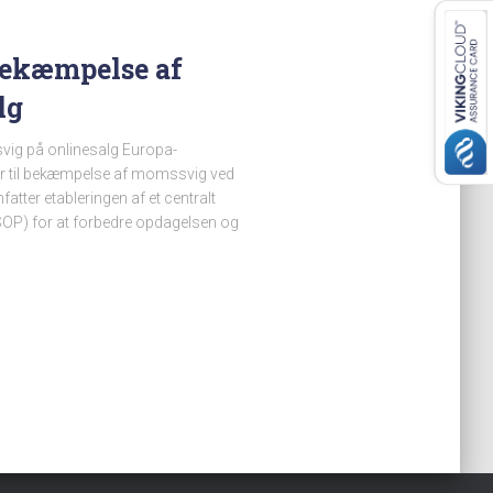
 bekæmpelse af
lg
vig på onlinesalg Europa-
er til bekæmpelse af momssvig ved
fatter etableringen af et centralt
OP) for at forbedre opdagelsen og