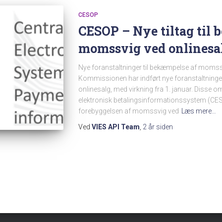
CESOP
CESOP – Nye tiltag til
momssvig ved onlinesa
Nye foranstaltninger til bekæmpelse af momss
Kommissionen har indført nye foranstaltning
onlinesalg, med virkning fra 1. januar. Disse om
elektronisk betalingsinformationssystem (CES
forebyggelsen af momssvig ved
Læs mere…
Ved
VIES API Team
,
2 år
siden