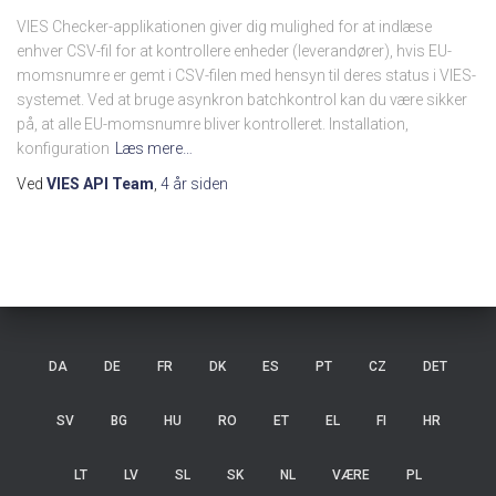
VIES Checker-applikationen giver dig mulighed for at indlæse
enhver CSV-fil for at kontrollere enheder (leverandører), hvis EU-
momsnumre er gemt i CSV-filen med hensyn til deres status i VIES-
systemet. Ved at bruge asynkron batchkontrol kan du være sikker
på, at alle EU-momsnumre bliver kontrolleret. Installation,
konfiguration
Læs mere…
Ved
VIES API Team
,
4 år
siden
DA
DE
FR
DK
ES
PT
CZ
DET
SV
BG
HU
RO
ET
EL
FI
HR
LT
LV
SL
SK
NL
VÆRE
PL