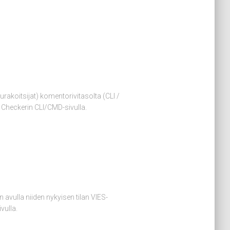
rakoitsijat) komentorivitasolta (CLI /
S Checkerin CLI/CMD-sivulla.
 avulla niiden nykyisen tilan VIES-
vulla.