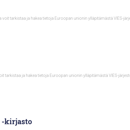
lla voit tarkistaa ja hakea tietoja Euroopan unionin ylläpitämästä VIES-jär
 voit tarkistaa ja hakea tietoja Euroopan unionin ylläpitämästä VIES-järjes
 -kirjasto