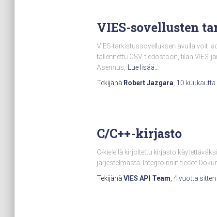
VIES-sovellusten ta
VIES-tarkistussovelluksen avulla voit l
tallennettu CSV-tiedostoon, tilan VIES-j
Asennus,
Lue lisää…
Tekijänä
Robert Jazgara
,
10 kuukautta
C/C++-kirjasto
C-kielellä kirjoitettu kirjasto käytettävä
järjestelmästä. Integroinnin tiedot Doku
Tekijänä
VIES API Team
,
4 vuotta
sitten