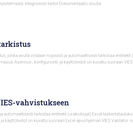
jestelmästä. Integroinnin tiedot Dokumentaatio-sivulla.
arkistus
 jonka avulla voidaan nopeasti ja automaattisesti tarkistaa entiteetit (u
elmässä. Asennus-, konfigurointi- ja käyttötiedot on kuvattu suoraan VIE
IES-vahvistukseen
 automaattisesti tarkistaa entiteetit (urakoitsijat) Excel-laskentataulukon
 ja käyttötiedot on kuvattu suoraan Excel-apuohjelman VIES Validator -si