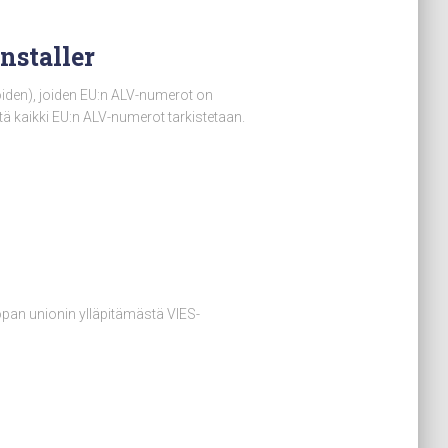
nstaller
oiden), joiden EU:n ALV-numerot on
tä kaikki EU:n ALV-numerot tarkistetaan.
roopan unionin ylläpitämästä VIES-