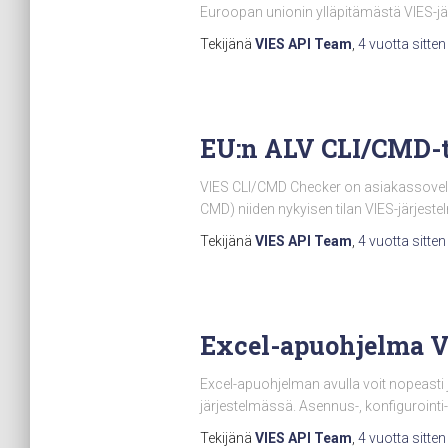
Euroopan unionin ylläpitämästä VIES-jär
Tekijänä
VIES API Team
,
4 vuotta
sitten
EU:n ALV CLI/CMD-t
VIES CLI/CMD Checker on asiakassovellus,
CMD) niiden nykyisen tilan VIES-järjest
Tekijänä
VIES API Team
,
4 vuotta
sitten
Excel-apuohjelma V
Excel-apuohjelman avulla voit nopeasti ja
järjestelmässä. Asennus-, konfigurointi-
Tekijänä
VIES API Team
,
4 vuotta
sitten