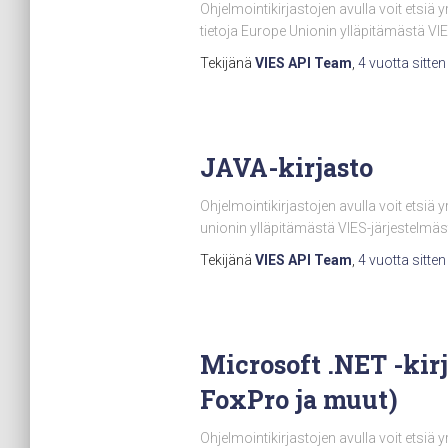
Ohjelmointikirjastojen avulla voit etsiä y
tietoja Europe Unionin ylläpitämästä VIE
Tekijänä
VIES API Team
,
4 vuotta
sitten
JAVA-kirjasto
Ohjelmointikirjastojen avulla voit etsiä 
unionin ylläpitämästä VIES-järjestelmäst
Tekijänä
VIES API Team
,
4 vuotta
sitten
Microsoft .NET -kirj
FoxPro ja muut)
Ohjelmointikirjastojen avulla voit etsiä y