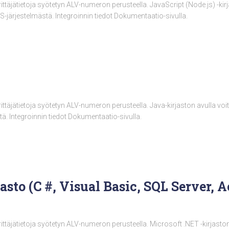
rittäjätietoja syötetyn ALV-numeron perusteella. JavaScript (Node.js) -kirj
S-järjestelmästä. Integroinnin tiedot Dokumentaatio-sivulla.
yrittäjätietoja syötetyn ALV-numeron perusteella. Java-kirjaston avulla voi
ä. Integroinnin tiedot Dokumentaatio-sivulla.
asto (C #, Visual Basic, SQL Server, 
rittäjätietoja syötetyn ALV-numeron perusteella. Microsoft .NET -kirjaston a