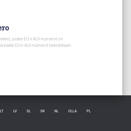
ero
oiden), joiden EU:n ALV-numerot on
tä kaikki EU:n ALV-numerot tarkistetaan.
LT
LV
SL
SK
NL
OLLA
PL