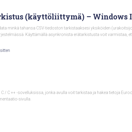
rkistus (käyttöliittymä) – Windows I
adata minkä tahansa CSV-tiedoston tarkistaaksesi yksiköiden (urakoitsij
ärjestelmässä. Käyttämällä asynkronista erätarkistusta voit varmistaa, et
sitten
ksi C / C ++ -sovelluksissa, jonka avulla voit tarkistaa ja hakea tietoja Eu
mentaatio-sivulla.