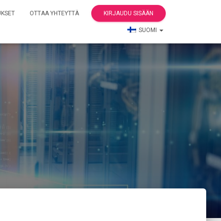
UKSET
OTTAA YHTEYTTÄ
KIRJAUDU SISÄÄN
SUOMI