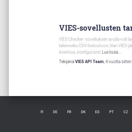
VIES-sovellusten ta
VIES Checker -sovelluksen avulla voit l
tallennettu CSV-tiedostoon, tilan VIES-j
Asennus, konfigurointi
Lue lisää…
Tekijänä
VIES API Team
,
4 vuotta
sitten
FI
DE
FR
DK
ES
PT
CZ