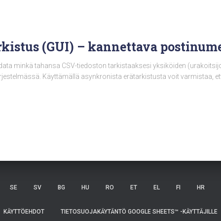
rkistus (GUI) – kannettava postinum
adata minkä tahansa CSV-tiedoston tarkistaaksesi yksiköiden (urakoitsij
ärjestelmässä. Käyttämällä asynkronista erätarkistusta voit varmistaa, et
SE
SV
BG
HU
RO
ET
EL
FI
HR
KÄYTTÖEHDOT
TIETOSUOJAKÄYTÄNTÖ GOOGLE SHEETS™ -KÄYTTÄJILLE