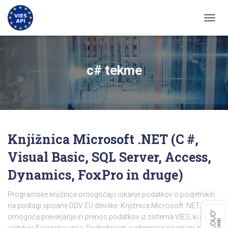
PREKL
c# tekme
Knjižnica Microsoft .NET (C #,
Visual Basic, SQL Server, Access,
Dynamics, FoxPro in druge)
Programske knjižnice omogočajo iskanje podatkov o podjetnikih
na podlagi vpisane DDV EU številke. Knjižnica Microsoft .NET
omogoča preverjanje in prenos podatkov iz sistema VIES, ki ga