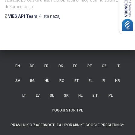
vzdržuje Evropska unija. Podrobnosti o integraciji na strani z
dokumentacijo.
Z
VIES API Team
,
4 leta
nazaj
EN
DE
FR
DK
ES
PT
CZ
IT
SV
BG
HU
RO
ET
EL
FI
HR
LT
LV
SL
SK
NL
BITI
PL
POGOJI STORITVE
PRAVILNIK O ZASEBNOSTI ZA UPORABNIKE GOOGLE PREGLEDNIC™