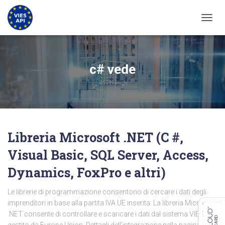
ATTIV
c# vede
Libreria Microsoft .NET (C #,
Visual Basic, SQL Server, Access,
Dynamics, FoxPro e altri)
Le librerie di programmazione consentono di cercare i dati degli
imprenditori in base alla partita IVA UE inserita. La libreria Microsoft
.NET consente di controllare e scaricare i dati dal sistema VIES