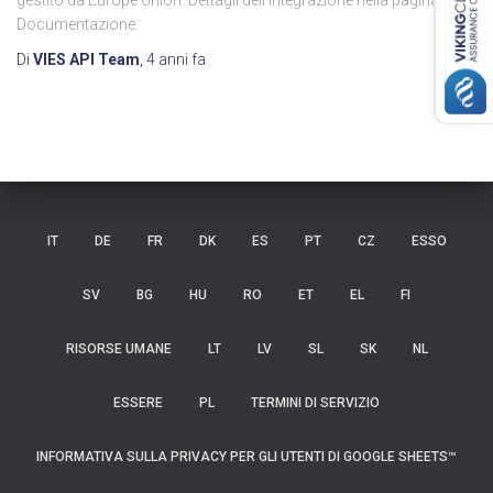
gestito da Europe Union. Dettagli dell'integrazione nella pagina
Documentazione.
Di
VIES API Team
,
4 anni
fa
IT
DE
FR
DK
ES
PT
CZ
ESSO
SV
BG
HU
RO
ET
EL
FI
RISORSE UMANE
LT
LV
SL
SK
NL
ESSERE
PL
TERMINI DI SERVIZIO
INFORMATIVA SULLA PRIVACY PER GLI UTENTI DI GOOGLE SHEETS™