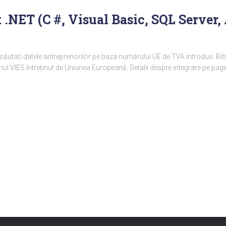
 .NET (C #, Visual Basic, SQL Server
 căutați datele antreprenorilor pe baza numărului UE de TVA introdus. Bi
temul VIES întreținut de Uniunea Europeană. Detalii despre integrare pe pa