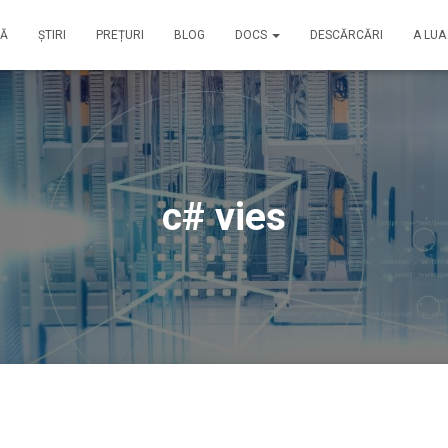
SĂ
ȘTIRI
PREȚURI
BLOG
DOCS
DESCĂRCĂRI
A LUA
c# vies