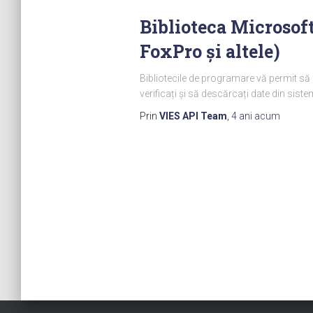
Biblioteca Microsoft
FoxPro și altele)
Bibliotecile de programare vă permit să
verificați și să descărcați date din sis
Prin
VIES API Team
,
4 ani
acum