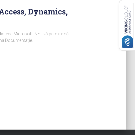
, Access, Dynamics,
blioteca Microsoft .NET vă permite să
gina Documentație.