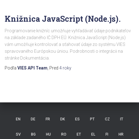
Knižnica JavaScript (Node.js).
Programovanie knižníc umožňuje vyhľadávať údaje podnikateľov
na základe zadaného IČ DPH EÚ. Knižnica JavaScript (Node.js)
vám umožňuje kontrolovať a sťahovať údaje zo systému VIES
spravovaného Európskou úniou. Podrobnosti o integrácii na
stránke Dokumentácia.
Podľa
VIES API Team
, Pred
4 roky
EN
DE
FR
DK
ES
PT
CZ
IT
SV
BG
HU
RO
ET
EL
FI
HR