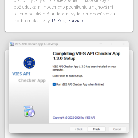
platformy. Aby sme lepšie zosúladili naše služby s
požiadavkami moderného podnikania a najnovšími
technologickými štandardmi, vydali sme novú verziu
Podmienok služby.
Prečítajte si viac…