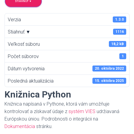
STIAHNUŤ ▼
Verzia
1.3.0
Stiahnuť ▼
1116
Veľkosť súboru
18,2 kB
Počet súborov
1
Dátum vytvorenia
20. októbra 2022
Posledná aktualizácia
15. októbra 2025
Knižnica Python
Knižnica napísaná v Pythone, ktorá vám umožňuje
kontrolovať a získavať údaje z
systém VIES
udržiavaná
Európskou úniou. Podrobnosti o integrácii na
Dokumentácia
stránku.