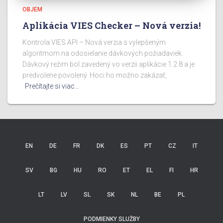
OBJEM
Aplikácia VIES Checker – Nová verzia!
Kontrola VIES API – Nová verzia s vylepšeným
algoritmom na odosielanie dávkových požiadaviek.
Dávkový režim bol zavedený vo verzii aplikácie 1.2.8 a je
predvolene povolený. Hoci ho možno zakázať,
Prečítajte si viac…
EN
DE
FR
DK
ES
PT
CZ
IT
SV
BG
HU
RO
ET
EL
FI
HR
LT
LV
SL
SK
NL
BE
PL
PODMIENKY SLUŽBY