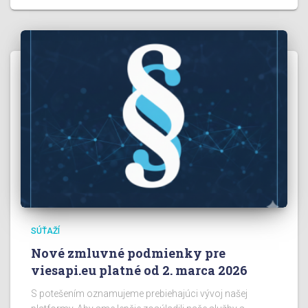
SÚŤAŽÍ
Nové zmluvné podmienky pre
viesapi.eu platné od 2. marca 2026
S potešením oznamujeme prebiehajúci vývoj našej