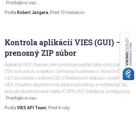
Prečítajte si viac…
Podľa
Robert Jazgara
, Pred
10 mesiacov
Kontrola aplikácií VIES (GUI) –
prenosný ZIP súbor
Aplikácia VIES Checker vám umožňuje načítať ľubovoľný súbor
CSV na kontrolu subjektov (zmluvných partnerov), ktorých IČ DPH
v EÚ sú uložené v súbore CSV z hľadiska ich statusu v systéme
VIES. Použitím asynchrónnej dávkovej kontroly si môžete byť istí,
že budú skontrolované všetky IČ DPH v EÚ. Inštalácia, konfigurácia
Prečítajte si viac…
Podľa
VIES API Team
, Pred
4 roky