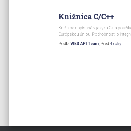
Knižnica C/C++
Knižnica napísaná v jazyku C na použit
Európskou úniou. Podrobnosti o integr
Podľa
VIES API Team
, Pred
4 roky