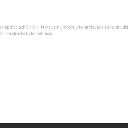
ie v aplikáciách C / C++, ktorá vám umožňuje kontrolovať a získavať ú
ácii na stránke Dokumentácia.