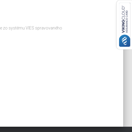
daje zo systému VIES spravovaného