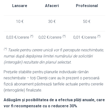
Lansare
Afaceri
Profesional
10 €
30 €
50 €
(*)
(*)
(*)
0,03 €/cerere
0,02 €/cerere
0,01 €/cerere
(*)
Taxele pentru cerere unică vor fi percepute neschimbate,
numai după depășirea limitei numărului de solicitări
(interogări) rezultate din planul selectat.
Prețurile stabilite pentru planurile individuale rămân
neschimbate – toți Clienții care au în prezent o persoană
fizică
abonament
păstrează tarifele actuale pentru cererile
(interogările) finalizate.
Adăugăm și posibilitatea de a efectua plăți anuale, care
vor fi recompensate cu o reducere 30%
.