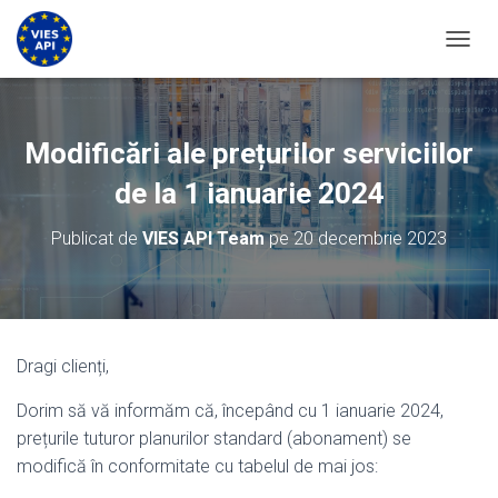
COMUT
Modificări ale prețurilor serviciilor
de la 1 ianuarie 2024
Publicat de
VIES API Team
pe
20 decembrie 2023
Dragi clienți,
Dorim să vă informăm că, începând cu 1 ianuarie 2024,
prețurile tuturor planurilor standard (abonament) se
modifică în conformitate cu tabelul de mai jos: