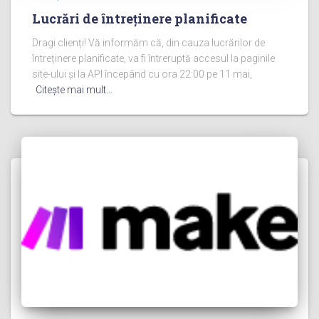
Lucrări de întreținere planificate
Dragi clienți! Vă informăm că, din cauza lucrărilor de
întreținere planificate, va fi întreruptă accesul la paginile
site-ului și la API începând cu ora 22:00 pe 11 mai,
Citeşte mai mult…