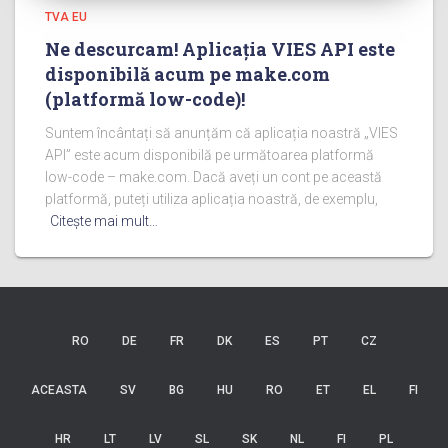
TVA EU
Ne descurcam! Aplicația VIES API este
disponibilă acum pe make.com
(platformă low-code)!
Suntem încântați să anunțăm că aplicația noastră „VIES
API” este acum disponibilă pe următoarea platformă
low-code – make.com. Dacă aveți un cont pe această
platformă, puteți utiliza aplicația noastră, de exemplu,
Citeşte mai mult…
RO
DE
FR
DK
ES
PT
CZ
ACEASTA
SV
BG
HU
RO
ET
EL
FI
HR
LT
LV
SL
SK
NL
FI
PL