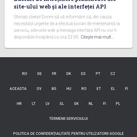
site-ului web și ale interfeței API
Stimați clienți! Dorim să vă informăm că, din cauza
necesității urgente de a efectua lucrări de mentenanță la
serviciu, site-urile web și întreaga interfață API nu vor fi
disponibile începând cu ora 22:00.
Citeşte mai mult…
RO
DE
FR
DK
ES
PT
CZ
ACEASTA
SV
BG
HU
RO
ET
EL
FI
HR
LT
LV
SL
SK
NL
FI
PL
TERMENII SERVICIULUI
POLITICA DE CONFIDENȚIALITATE PENTRU UTILIZATORII GOOGLE