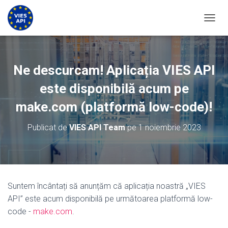
COMUT
Ne descurcam! Aplicația VIES API
este disponibilă acum pe
make.com (platformă low-code)!
Publicat de
VIES API Team
pe
1 noiembrie 2023
Suntem încântați să anunțăm că aplicația noastră „VIES
API” este acum disponibilă pe următoarea platformă low-
code -
make.com
.