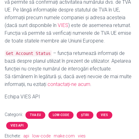
vă permite să confirmați activitatea numărului dvs. de TVA
UE. Pe lângă informațiile despre statutul de TVA în UE,
informații precum numele companiei și adresa acesteia
(dacă sunt disponibile în
VIES
) este de asemenea returnat.
Funcția vă permite să verificați numerele de TVA UE emise
de toate statele membre ale Uniunii Europene.
– funcția returnează informații de
Get Account Status
bază despre planul utilizat în prezent de utilizator. Apelarea
funcției nu crește numărul de interogări efectuate.
Să rămânem în legătură și, dacă aveți nevoie de mai multe
informații, nu ezitați
contactați-ne acum
.
Echipa VIES API
Categorii:
TVA EU
LOW-CODE
ȘTIRI
VIES
VIES API
Etichete:
api
low-code
make.com
vies