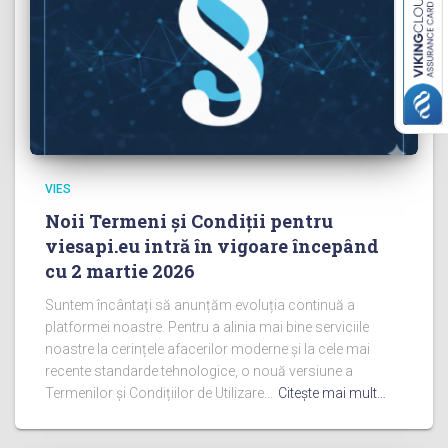
VIES
Noii Termeni și Condiții pentru
viesapi.eu intră în vigoare începând
cu 2 martie 2026
Suntem încântați să anunțăm evoluția continuă a
platformei noastre. Pentru a alinia mai bine serviciile
noastre la cerințele afacerilor moderne și la cele mai
recente standarde tehnologice, o nouă versiune a
Termenilor și Condițiilor de Utilizare...
Citeşte mai mult…