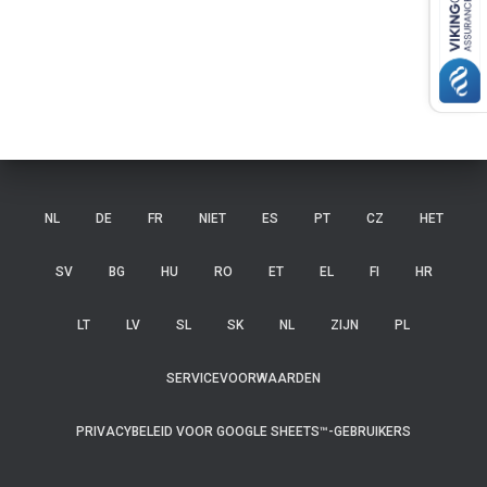
NL
DE
FR
NIET
ES
PT
CZ
HET
SV
BG
HU
RO
ET
EL
FI
HR
LT
LV
SL
SK
NL
ZIJN
PL
SERVICEVOORWAARDEN
PRIVACYBELEID VOOR GOOGLE SHEETS™-GEBRUIKERS