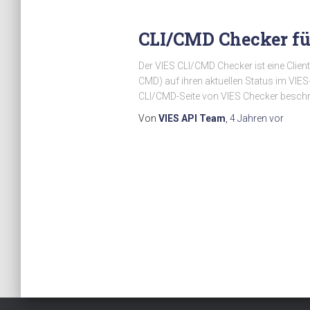
CLI/CMD Checker fü
Der VIES CLI/CMD Checker ist eine Clien
CMD) auf ihren aktuellen Status im VIES
CLI/CMD-Seite von VIES Checker beschr
Von
VIES API Team
,
4 Jahren
vor