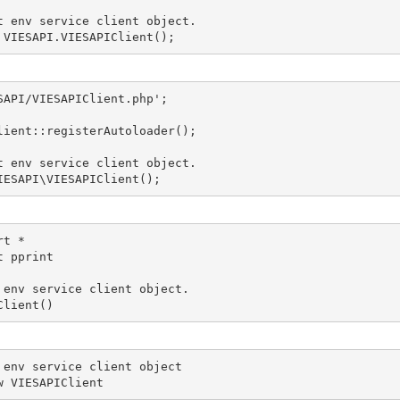
t env service client object.

 VIESAPI.VIESAPIClient();
SAPI/VIESAPIClient.php';

lient::registerAutoloader();

t env service client object.

IESAPI\VIESAPIClient();
t *

 pprint

 env service client object.

Client()
 env service client object

w VIESAPIClient