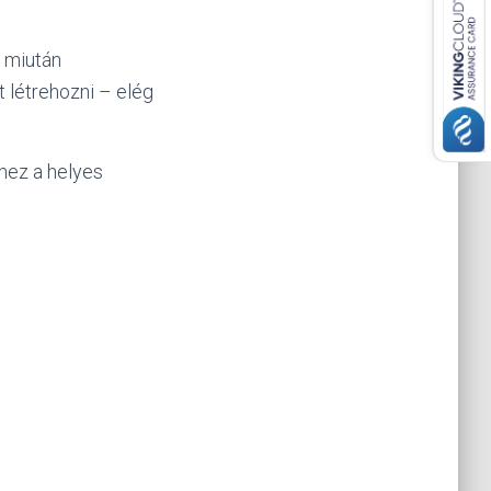
, miután
t létrehozni – elég
éhez a helyes