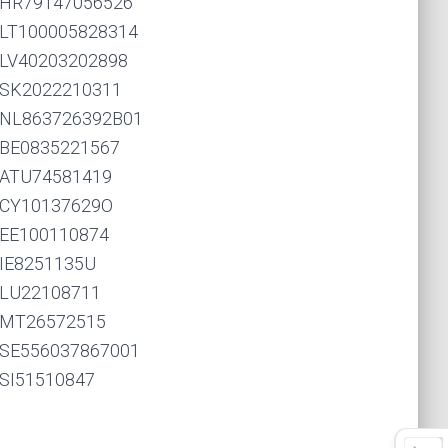
HR79147056526
LT100005828314
LV40203202898
SK2022210311
NL863726392B01
BE0835221567
ATU74581419
CY10137629O
EE100110874
IE8251135U
LU22108711
MT26572515
SE556037867001
SI51510847