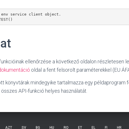
 env service client object.

TEST()
at
funkcióinak ellenőrzése a következő oldalon részletesen le
dokumentáció
oldal a fent felsorolt paraméterekkel (EU ÁF
tott könyvtárak mindegyike tartalmazza egy példaprogram 
 összes API-funkció helyes használatát.
AZT
SV
BG
HU
RO
ET
EL
FI
HR