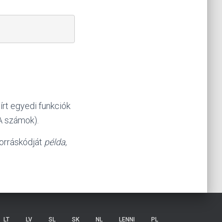
írt egyedi funkciók
A számok).
forráskódját
példa
,
LT
LV
SL
SK
NL
LENNI
PL