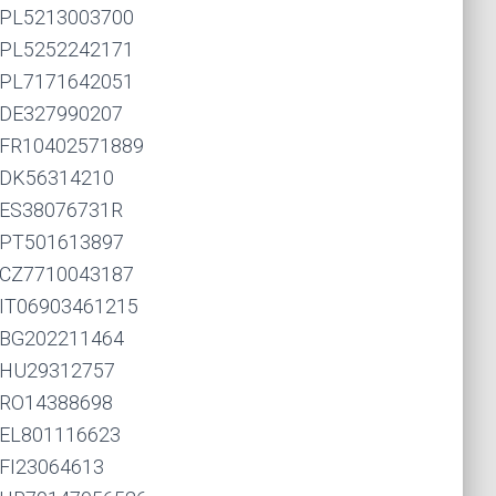
PL5213003700
PL5252242171
PL7171642051
DE327990207
FR10402571889
DK56314210
ES38076731R
PT501613897
CZ7710043187
IT06903461215
BG202211464
HU29312757
RO14388698
EL801116623
FI23064613