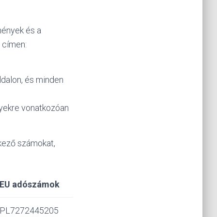
mények és a
 címen:
ldalon, és minden
lyekre vonatkozóan
kező számokat,
EU adószámok
PL7272445205