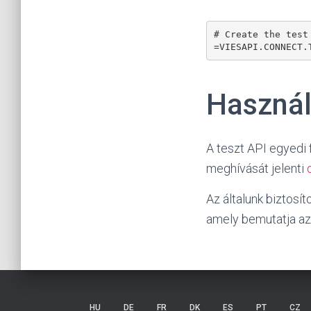
# Create the test
=VIESAPI.CONNECT.
Használ
A teszt API egyedi 
meghívását jelenti
Az általunk biztosí
amely bemutatja az
HU
DE
FR
DK
ES
PT
CZ