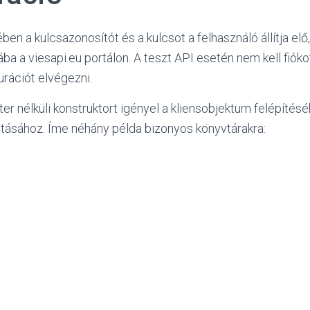
ben a kulcsazonosítót és a kulcsot a felhasználó állítja elő
ába a viesapi.eu portálon. A teszt API esetén nem kell fióko
gurációt elvégezni.
er nélküli konstruktort igényel a kliensobjektum felépítés
jtásához. Íme néhány példa bizonyos könyvtárakra: