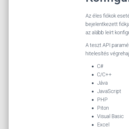
Az éles fiókok eseté
bejelentkezett fiókj
az alább leírt konfi
A teszt API paramét
hitelesítés végreha
C#
C/C++
Jáva
JavaScript
PHP
Piton
Visual Basic
Excel