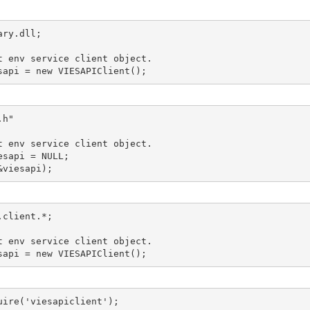
ry.dll;

t env service client object.

sapi = new VIESAPIClient();
h"

t env service client object.

sapi = NULL;

&viesapi);
client.*;

t env service client object.

sapi = new VIESAPIClient();
ire('viesapiclient');
