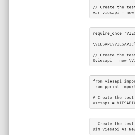
// Create the tes
var viesapi = new
require_once 'VIE
\VIESAPI\VIESAPIC
// Create the tes
$viesapi = new \V
from viesapi impor
from pprint import
# Create the test
viesapi = VIESAPI
' Create the test
Dim viesapi As Ne