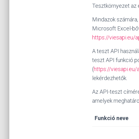
Tesztkörnyezet az e
Mindazok számára, 
Microsoft Excel-bő
https://viesapi.eu/a
A teszt API használ
teszt API funkció 
(
https://viesapi.eu/
lekérdezhetők.
Az API-teszt címér
amelyek meghatároz
Funkció neve