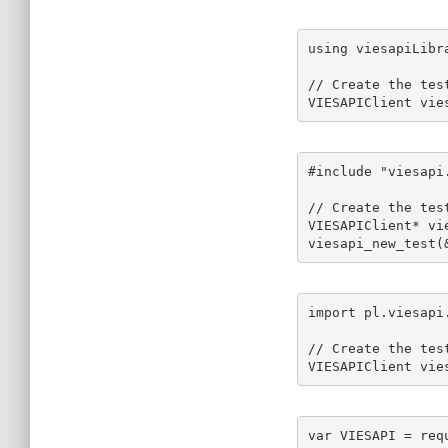
using viesapiLibra
// Create the tes
VIESAPIClient vie
#include "viesapi.
// Create the tes
VIESAPIClient* vie
viesapi_new_test(
import pl.viesapi.
// Create the tes
VIESAPIClient vie
var VIESAPI = requ