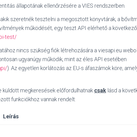
ntitás állapotának ellenőrzésére a VIES rendszerben.
akik szeretnék tesztelni a megosztott könyvtárak, a bővít
vítmények működését, egy teszt API elérhető a következő
pi-test/
atához nincs szükség fiók létrehozására a viesapi.eu webo
pontosan ugyanúgy működik, mint az éles API esetében
api/
). Az egyetlen korlátozás az EU-s áfaszámok köre, ame
e küldött megkeresések előfordulhatnak
csak
lásd a követ
ott funkciókhoz vannak rendelt:
Leírás