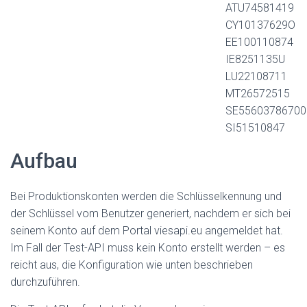
ATU74581419
CY10137629O
EE100110874
IE8251135U
LU22108711
MT26572515
SE55603786700
SI51510847
Aufbau
Bei Produktionskonten werden die Schlüsselkennung und
der Schlüssel vom Benutzer generiert, nachdem er sich bei
seinem Konto auf dem Portal viesapi.eu angemeldet hat.
Im Fall der Test-API muss kein Konto erstellt werden – es
reicht aus, die Konfiguration wie unten beschrieben
durchzuführen.