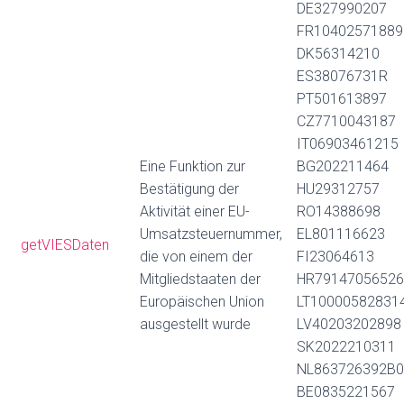
DE327990207
FR10402571889
DK56314210
ES38076731R
PT501613897
CZ7710043187
IT06903461215
Eine Funktion zur
BG202211464
Bestätigung der
HU29312757
Aktivität einer EU-
RO14388698
Umsatzsteuernummer,
EL801116623
getVIESDaten
die von einem der
FI23064613
Mitgliedstaaten der
HR79147056526
Europäischen Union
LT10000582831
ausgestellt wurde
LV40203202898
SK2022210311
NL863726392B0
BE0835221567