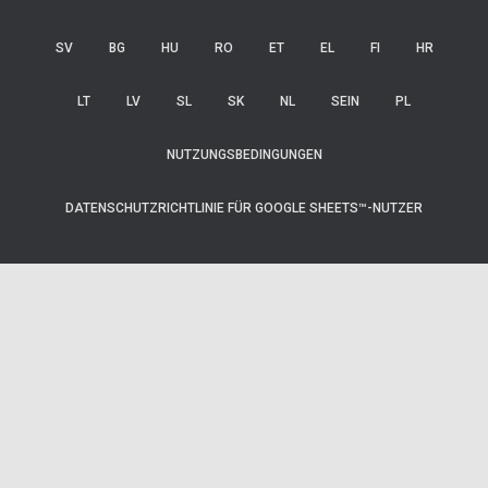
SV
BG
HU
RO
ET
EL
FI
HR
LT
LV
SL
SK
NL
SEIN
PL
NUTZUNGSBEDINGUNGEN
DATENSCHUTZRICHTLINIE FÜR GOOGLE SHEETS™-NUTZER